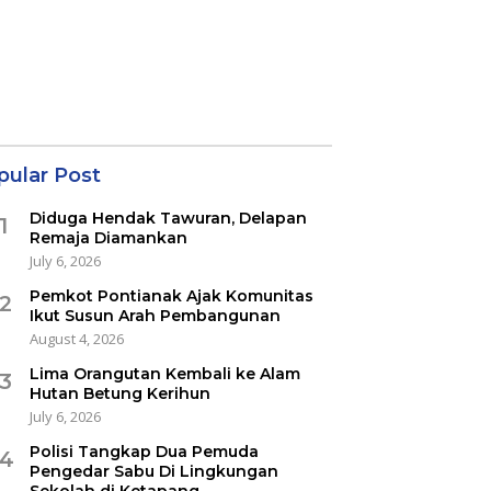
pular Post
Diduga Hendak Tawuran, Delapan
1
Remaja Diamankan
July 6, 2026
Pemkot Pontianak Ajak Komunitas
2
Ikut Susun Arah Pembangunan
August 4, 2026
Lima Orangutan Kembali ke Alam
3
Hutan Betung Kerihun
July 6, 2026
Polisi Tangkap Dua Pemuda
4
Pengedar Sabu Di Lingkungan
Sekolah di Ketapang