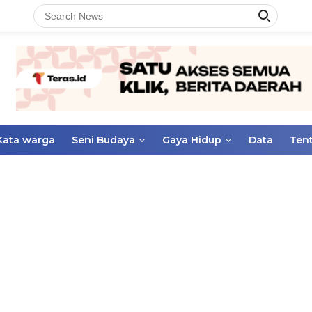
Kata warga
Seni Budaya
Gaya Hidup
Data
Ten