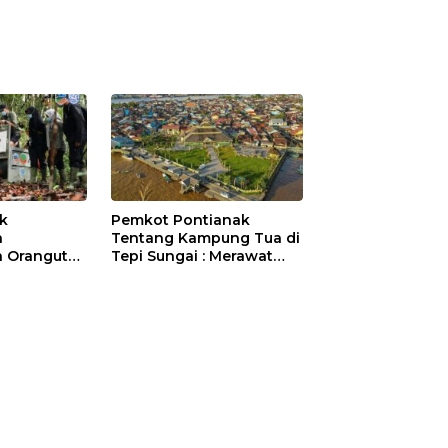
ik
Pemkot Pontianak
a
Tentang Kampung Tua di
 Orangutan
Tepi Sungai : Merawat
Sejarah Kota