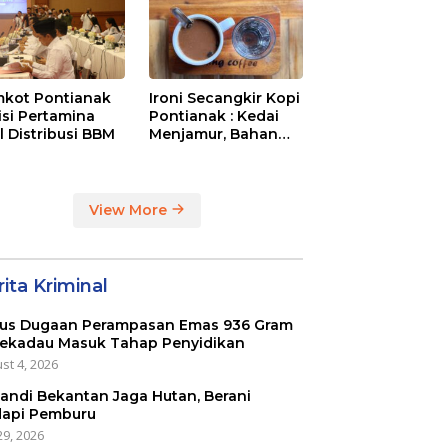
kot Pontianak
Ironi Secangkir Kopi
tisi Pertamina
Pontianak : Kedai
l Distribusi BBM
Menjamur, Bahan
Baku Masih Impor
View More
ita Kriminal
us Dugaan Perampasan Emas 936 Gram
Sekadau Masuk Tahap Penyidikan
st 4, 2026
kandi Bekantan Jaga Hutan, Berani
api Pemburu
29, 2026