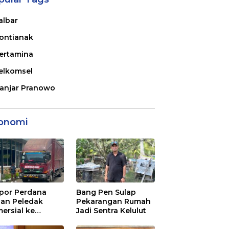
albar
ontianak
ertamina
elkomsel
anjar Pranowo
onomi
por Perdana
Bang Pen Sulap
an Peledak
Pekarangan Rumah
ersial ke
Jadi Sentra Kelulut
aysia Melalui
N Entikong