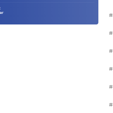
t
ar
#
#
#
#
#
#