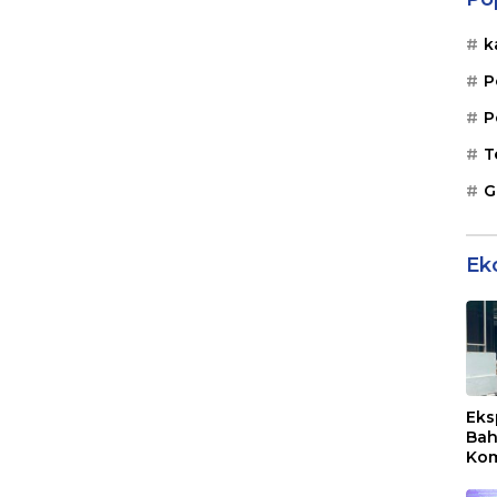
k
P
P
T
G
Ek
Eks
Bah
Kom
Mal
PLB