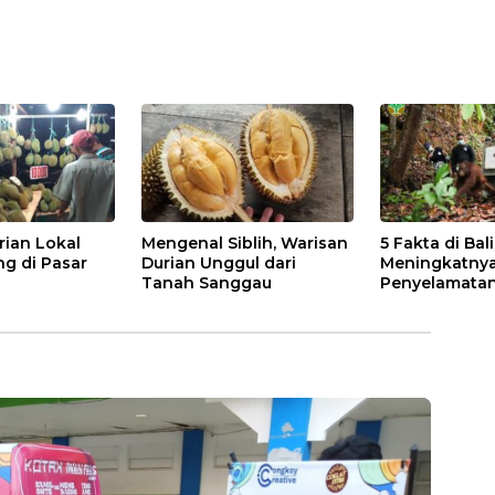
rian Lokal
Mengenal Siblih, Warisan
5 Fakta di Bal
ng di Pasar
Durian Unggul dari
Meningkatny
Tanah Sanggau
Penyelamatan
di Kalbar