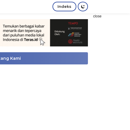
Indeks
close
tang Kami