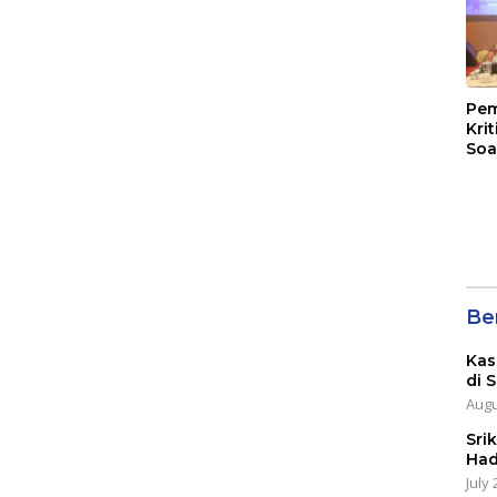
Pem
Kri
Soa
Ber
Kas
di 
Augu
Sri
Had
July 