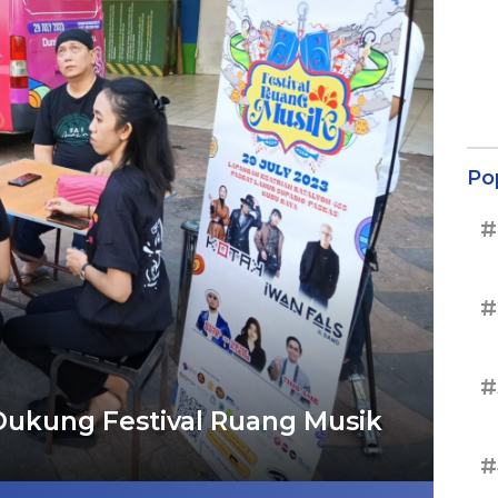
Po
#
#
#
 Dukung Festival Ruang Musik
#