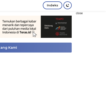
Indeks
close
tang Kami