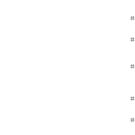
#
#
#
#
#