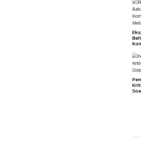
Eks
Bah
Kom
Mal
PLB
Pem
Kri
Soa