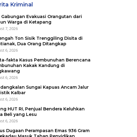
ita Kriminal
 Gabungan Evakuasi Orangutan dari
un Warga di Ketapang
st 7, 2026
engah Ton Sisik Trenggiling Disita di
tianak, Dua Orang Ditangkap
st 6, 2026
ta-fakta Kasus Pembunuhan Berencana
bunuhan Kakak Kandung di
gkawang
st 6, 2026
dangkalan Sungai Kapuas Ancam Jalur
istik Kalbar
st 6, 2026
ang HUT RI, Penjual Bendera Keluhkan
a Beli yang Lesu
st 6, 2026
us Dugaan Perampasan Emas 936 Gram
Sekadau Masuk Tahap Penyidikan