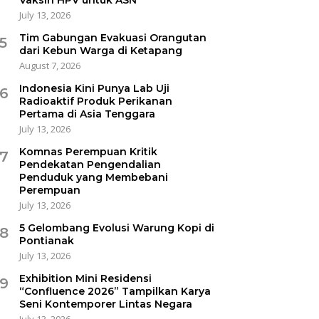
July 13, 2026
Tim Gabungan Evakuasi Orangutan
5
dari Kebun Warga di Ketapang
August 7, 2026
Indonesia Kini Punya Lab Uji
6
Radioaktif Produk Perikanan
Pertama di Asia Tenggara
July 13, 2026
Komnas Perempuan Kritik
7
Pendekatan Pengendalian
Penduduk yang Membebani
Perempuan
July 13, 2026
5 Gelombang Evolusi Warung Kopi di
8
Pontianak
July 13, 2026
Exhibition Mini Residensi
9
“Confluence 2026” Tampilkan Karya
Seni Kontemporer Lintas Negara
July 13, 2026