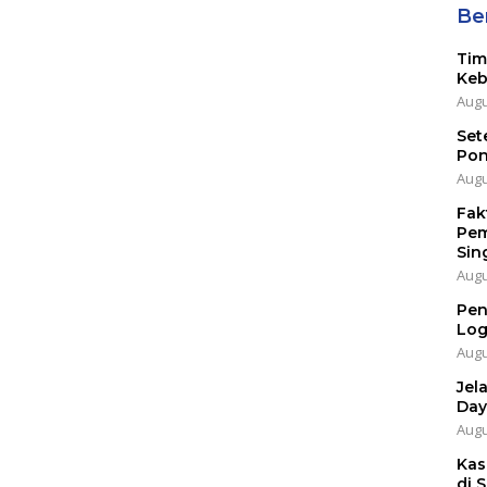
Ber
Tim
Keb
Augu
Set
Pon
Augu
Fak
Pem
Sin
Augu
Pen
Log
Augu
Jel
Day
Augu
Kas
di 