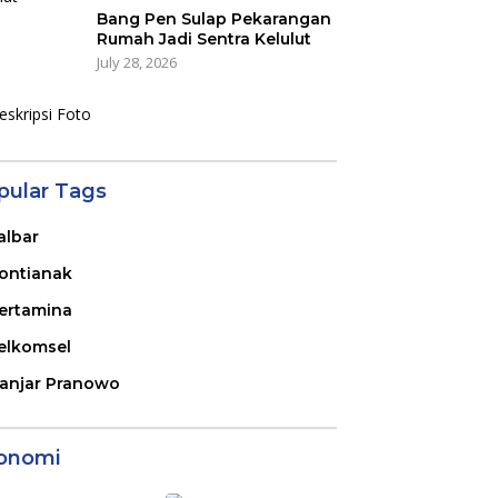
Bang Pen Sulap Pekarangan
Rumah Jadi Sentra Kelulut
July 28, 2026
pular Tags
albar
ontianak
ertamina
elkomsel
anjar Pranowo
onomi