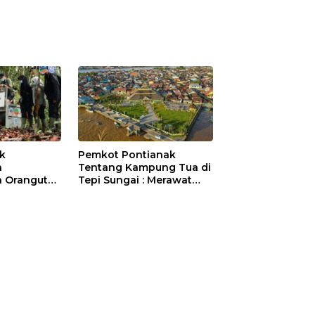
ik
Pemkot Pontianak
a
Tentang Kampung Tua di
 Orangutan
Tepi Sungai : Merawat
Sejarah Kota