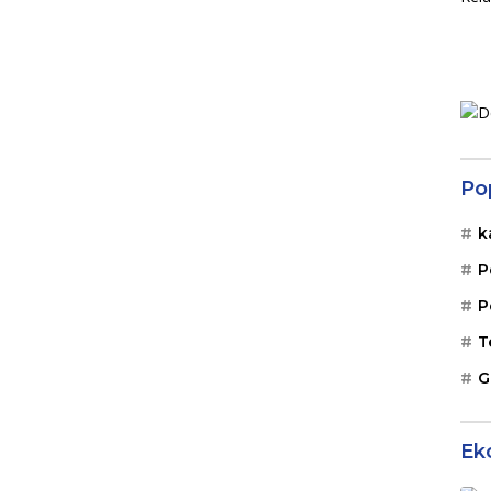
Po
k
P
P
T
G
Ek