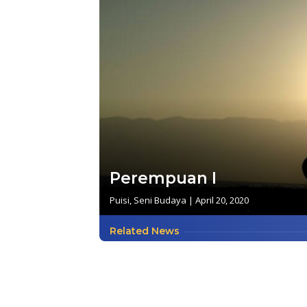
Perempuan I
Puisi
,
Seni Budaya
|
April 20, 2020
Related News