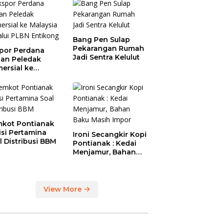
Bang Pen Sulap
Pekarangan Rumah
por Perdana
Jadi Sentra Kelulut
an Peledak
ersial ke
aysia Melalui
N Entikong
kot Pontianak
tisi Pertamina
Ironi Secangkir Kopi
l Distribusi BBM
Pontianak : Kedai
Menjamur, Bahan
Baku Masih Impor
View More