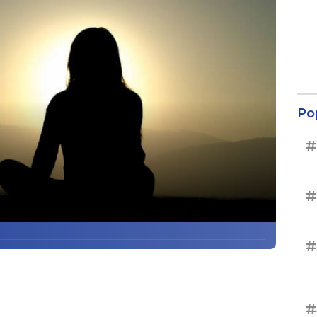
Po
#
#
#
#