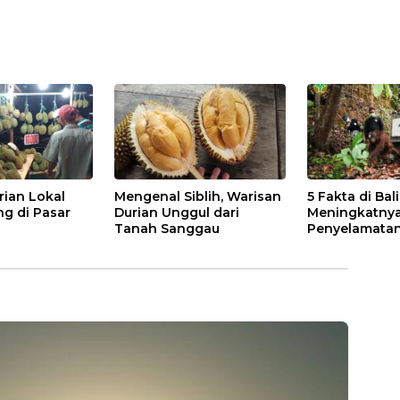
rian Lokal
Mengenal Siblih, Warisan
5 Fakta di Bal
ng di Pasar
Durian Unggul dari
Meningkatny
Tanah Sanggau
Penyelamatan
di Kalbar