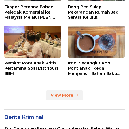
Ekspor Perdana Bahan
Bang Pen Sulap
Peledak Komersial ke
Pekarangan Rumah Jadi
Malaysia Melalui PLBN
Sentra Kelulut
Entikong
Pemkot Pontianak Kritisi
Ironi Secangkir Kopi
Pertamina Soal Distribusi
Pontianak : Kedai
BBM
Menjamur, Bahan Baku
Masih Impor
View More
Berita Kriminal
Tim Gabungan Evakuasi Orangutan dari Kebun Warga