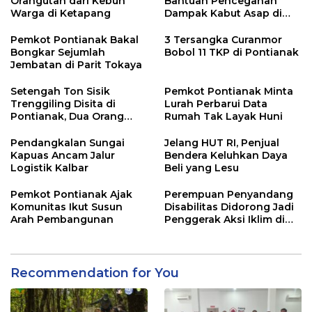
Orangutan dari Kebun
Bantuan Pencegahan
Warga di Ketapang
Dampak Kabut Asap di
Kalbar
Pemkot Pontianak Bakal
3 Tersangka Curanmor
Bongkar Sejumlah
Bobol 11 TKP di Pontianak
Jembatan di Parit Tokaya
Setengah Ton Sisik
Pemkot Pontianak Minta
Trenggiling Disita di
Lurah Perbarui Data
Pontianak, Dua Orang
Rumah Tak Layak Huni
Ditangkap
Pendangkalan Sungai
Jelang HUT RI, Penjual
Kapuas Ancam Jalur
Bendera Keluhkan Daya
Logistik Kalbar
Beli yang Lesu
Pemkot Pontianak Ajak
Perempuan Penyandang
Komunitas Ikut Susun
Disabilitas Didorong Jadi
Arah Pembangunan
Penggerak Aksi Iklim di
Kalbar
Recommendation for You