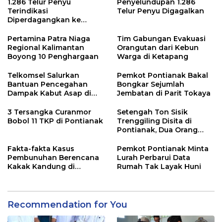
1.286 Telur Penyu
Penyelundupan 1.286
Terindikasi
Telur Penyu Digagalkan
Diperdagangkan ke
Malaysia
Pertamina Patra Niaga
Tim Gabungan Evakuasi
Regional Kalimantan
Orangutan dari Kebun
Boyong 10 Penghargaan
Warga di Ketapang
Telkomsel Salurkan
Pemkot Pontianak Bakal
Bantuan Pencegahan
Bongkar Sejumlah
Dampak Kabut Asap di
Jembatan di Parit Tokaya
Kalbar
3 Tersangka Curanmor
Setengah Ton Sisik
Bobol 11 TKP di Pontianak
Trenggiling Disita di
Pontianak, Dua Orang
Ditangkap
Fakta-fakta Kasus
Pemkot Pontianak Minta
Pembunuhan Berencana
Lurah Perbarui Data
Kakak Kandung di
Rumah Tak Layak Huni
Singkawang
Recommendation for You