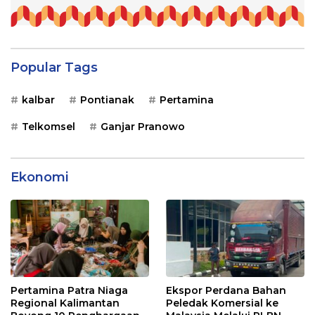
Popular Tags
kalbar
Pontianak
Pertamina
Telkomsel
Ganjar Pranowo
Ekonomi
Pertamina Patra Niaga
Ekspor Perdana Bahan
Regional Kalimantan
Peledak Komersial ke