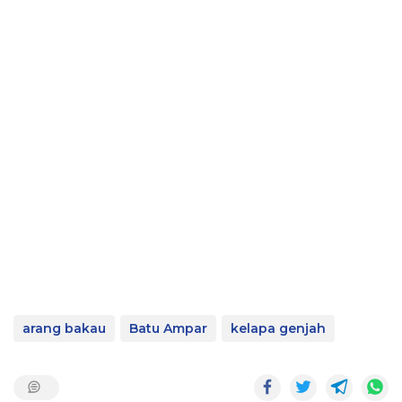
arang bakau
Batu Ampar
kelapa genjah