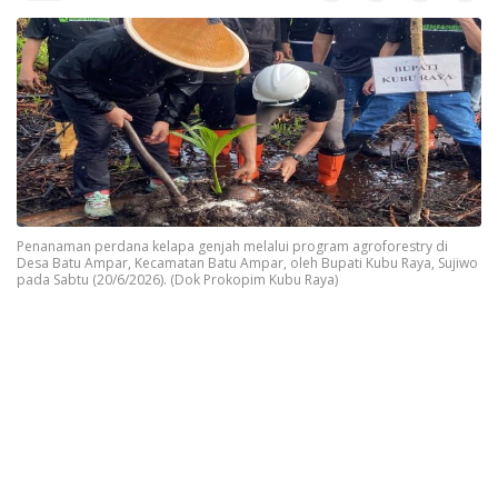
Penanaman perdana kelapa genjah melalui program agroforestry di
Desa Batu Ampar, Kecamatan Batu Ampar, oleh Bupati Kubu Raya, Sujiwo
pada Sabtu (20/6/2026). (Dok Prokopim Kubu Raya)