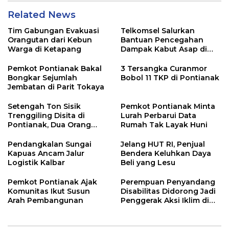
Related News
Tim Gabungan Evakuasi
Telkomsel Salurkan
Orangutan dari Kebun
Bantuan Pencegahan
Warga di Ketapang
Dampak Kabut Asap di
Kalbar
Pemkot Pontianak Bakal
3 Tersangka Curanmor
Bongkar Sejumlah
Bobol 11 TKP di Pontianak
Jembatan di Parit Tokaya
Setengah Ton Sisik
Pemkot Pontianak Minta
Trenggiling Disita di
Lurah Perbarui Data
Pontianak, Dua Orang
Rumah Tak Layak Huni
Ditangkap
Pendangkalan Sungai
Jelang HUT RI, Penjual
Kapuas Ancam Jalur
Bendera Keluhkan Daya
Logistik Kalbar
Beli yang Lesu
Pemkot Pontianak Ajak
Perempuan Penyandang
Komunitas Ikut Susun
Disabilitas Didorong Jadi
Arah Pembangunan
Penggerak Aksi Iklim di
Kalbar