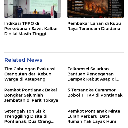
Indikasi TPPO di
Pembakar Lahan di Kubu
Perkebunan Sawit Kalbar
Raya Terancam Dipidana
Dinilai Masih Tinggi
Related News
Tim Gabungan Evakuasi
Telkomsel Salurkan
Orangutan dari Kebun
Bantuan Pencegahan
Warga di Ketapang
Dampak Kabut Asap di
Kalbar
Pemkot Pontianak Bakal
3 Tersangka Curanmor
Bongkar Sejumlah
Bobol 11 TKP di Pontianak
Jembatan di Parit Tokaya
Setengah Ton Sisik
Pemkot Pontianak Minta
Trenggiling Disita di
Lurah Perbarui Data
Pontianak, Dua Orang
Rumah Tak Layak Huni
Ditangkap