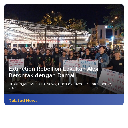
Extinction Rebellion Lakukan Aksi
Berontak dengan Damai
Lingkungan
,
Musikita
,
News
,
Uncategorized
|
September 25,
2023
Related News