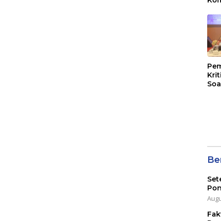
Mal
PLB
Pem
Kri
Soa
Ber
Set
Pon
Augu
Fak