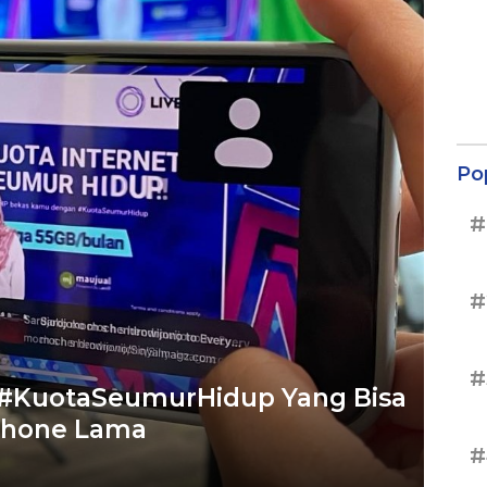
Po
#
#
#
 #KuotaSeumurHidup Yang Bisa
phone Lama
#