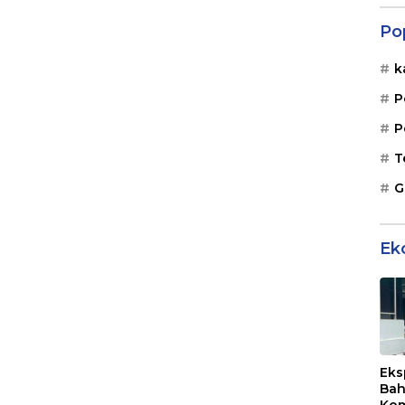
Po
k
P
P
T
G
Ek
Eks
Bah
Kom