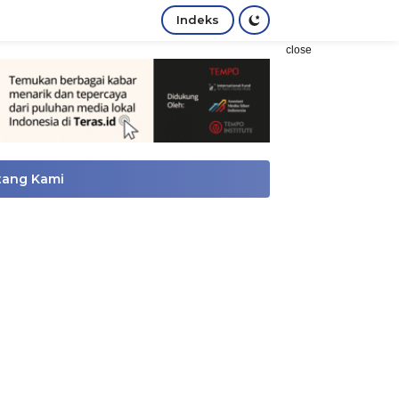
Indeks
close
tang Kami