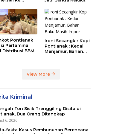
aysia Melalui
N Entikong
kot Pontianak
Ironi Secangkir Kopi
tisi Pertamina
Pontianak : Kedai
l Distribusi BBM
Menjamur, Bahan
Baku Masih Impor
View More
ita Kriminal
engah Ton Sisik Trenggiling Disita di
tianak, Dua Orang Ditangkap
st 6, 2026
ta-fakta Kasus Pembunuhan Berencana