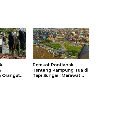
ik
Pemkot Pontianak
a
Tentang Kampung Tua di
 Orangutan
Tepi Sungai : Merawat
Sejarah Kota