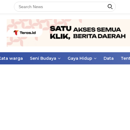
Kata warga
Seni Budaya
Gaya Hidup
Data
Ten