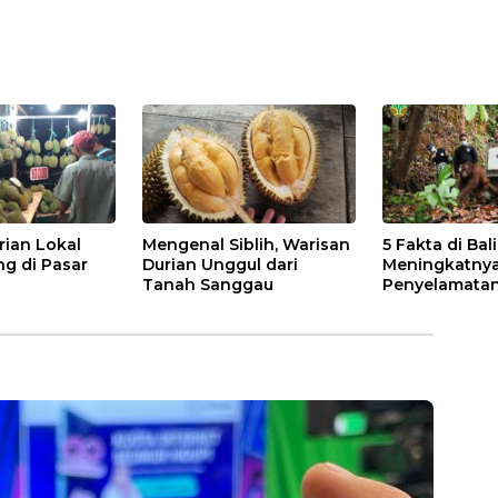
rian Lokal
Mengenal Siblih, Warisan
5 Fakta di Bal
ng di Pasar
Durian Unggul dari
Meningkatny
Tanah Sanggau
Penyelamatan
di Kalbar