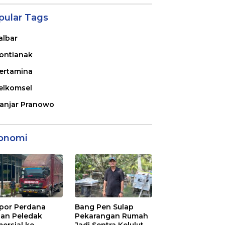
pular Tags
albar
ontianak
ertamina
elkomsel
anjar Pranowo
onomi
por Perdana
Bang Pen Sulap
an Peledak
Pekarangan Rumah
ersial ke
Jadi Sentra Kelulut