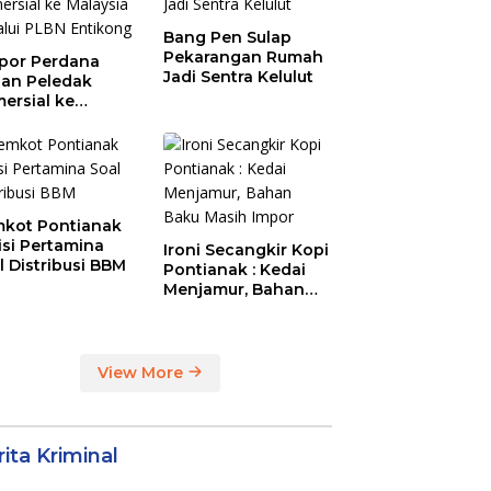
Bang Pen Sulap
Pekarangan Rumah
por Perdana
Jadi Sentra Kelulut
an Peledak
ersial ke
aysia Melalui
N Entikong
kot Pontianak
tisi Pertamina
Ironi Secangkir Kopi
l Distribusi BBM
Pontianak : Kedai
Menjamur, Bahan
Baku Masih Impor
View More
ita Kriminal