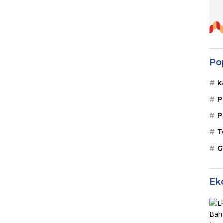
Po
k
P
P
T
G
Ek