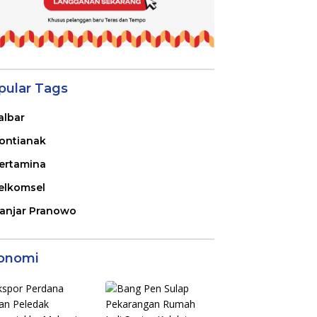
pular Tags
albar
ontianak
ertamina
elkomsel
anjar Pranowo
onomi