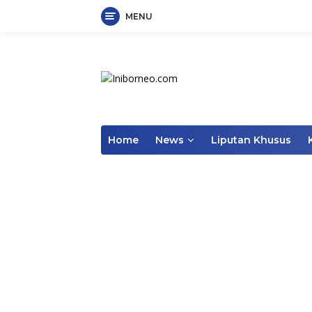
MENU
Skip
to
content
Home
News
Liputan Khusus