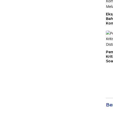
Eks
Bah
Kom
Mal
PLB
Pem
Kri
Soa
Ber