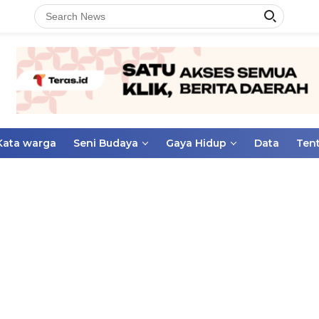
Kata warga
Seni Budaya
Gaya Hidup
Data
Ten