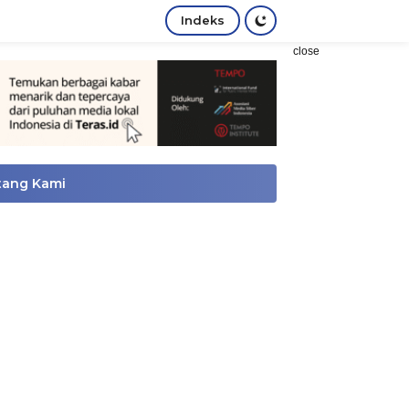
Indeks
close
tang Kami