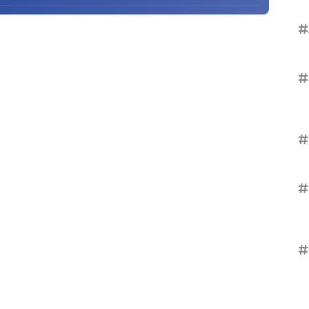
#
#
#
#
#