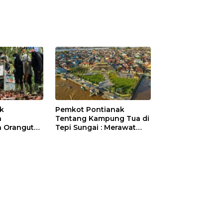
ik
Pemkot Pontianak
a
Tentang Kampung Tua di
 Orangutan
Tepi Sungai : Merawat
Sejarah Kota