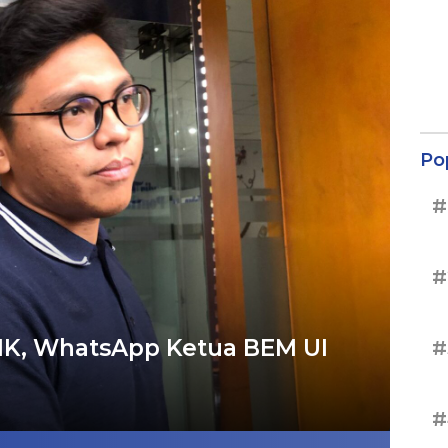
Po
#
#
 MK, WhatsApp Ketua BEM UI
#
#