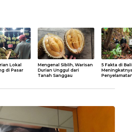
rian Lokal
Mengenal Siblih, Warisan
5 Fakta di Bal
ng di Pasar
Durian Unggul dari
Meningkatny
Tanah Sanggau
Penyelamatan
di Kalbar