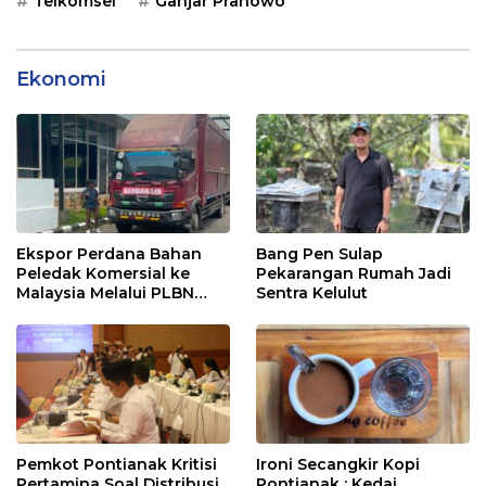
Telkomsel
Ganjar Pranowo
Ekonomi
Ekspor Perdana Bahan
Bang Pen Sulap
Peledak Komersial ke
Pekarangan Rumah Jadi
Malaysia Melalui PLBN
Sentra Kelulut
Entikong
Pemkot Pontianak Kritisi
Ironi Secangkir Kopi
Pertamina Soal Distribusi
Pontianak : Kedai