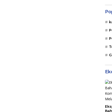
Po
k
P
P
T
G
Ek
Eks
Bah