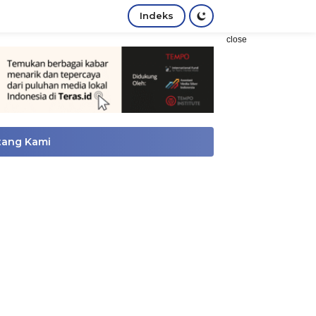
Indeks
close
tang Kami