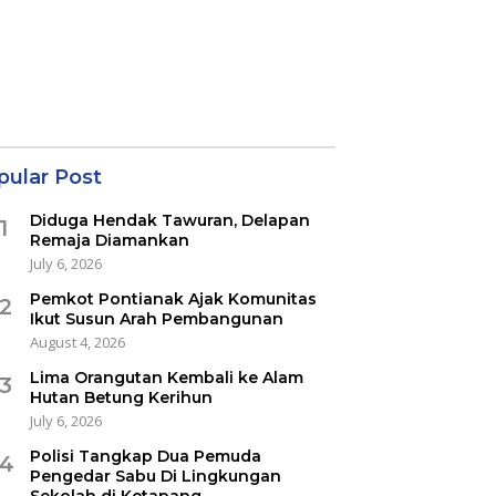
pular Post
Diduga Hendak Tawuran, Delapan
1
Remaja Diamankan
July 6, 2026
Pemkot Pontianak Ajak Komunitas
2
Ikut Susun Arah Pembangunan
August 4, 2026
Lima Orangutan Kembali ke Alam
3
Hutan Betung Kerihun
July 6, 2026
Polisi Tangkap Dua Pemuda
4
Pengedar Sabu Di Lingkungan
Sekolah di Ketapang