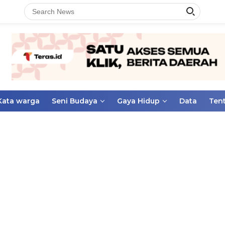
Kata warga
Seni Budaya
Gaya Hidup
Data
Ten