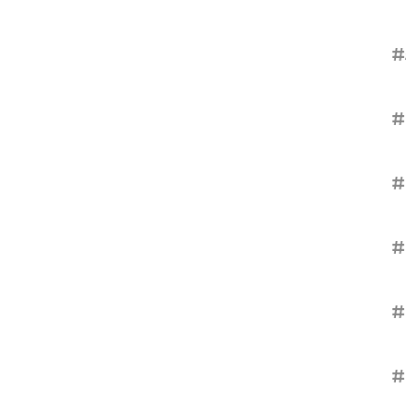
#
#
#
#
#
#