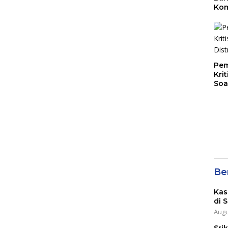
Kom
Mal
PLB
Pem
Kri
Soa
Ber
Kas
di 
Augu
Sri