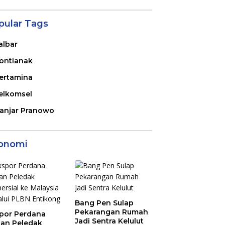
pular Tags
albar
ontianak
ertamina
elkomsel
anjar Pranowo
onomi
Bang Pen Sulap
Pekarangan Rumah
por Perdana
Jadi Sentra Kelulut
an Peledak