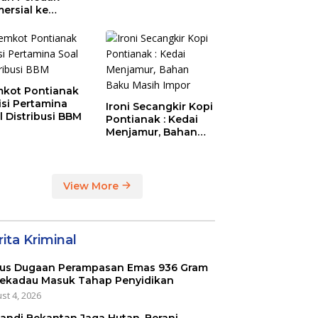
ersial ke
aysia Melalui
N Entikong
kot Pontianak
tisi Pertamina
Ironi Secangkir Kopi
l Distribusi BBM
Pontianak : Kedai
Menjamur, Bahan
Baku Masih Impor
View More
ita Kriminal
us Dugaan Perampasan Emas 936 Gram
Sekadau Masuk Tahap Penyidikan
st 4, 2026
kandi Bekantan Jaga Hutan, Berani