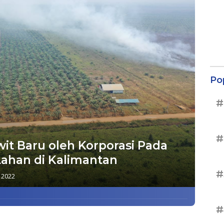
Po
#
#
it Baru oleh Korporasi Pada
ahan di Kalimantan
#
 2022
#