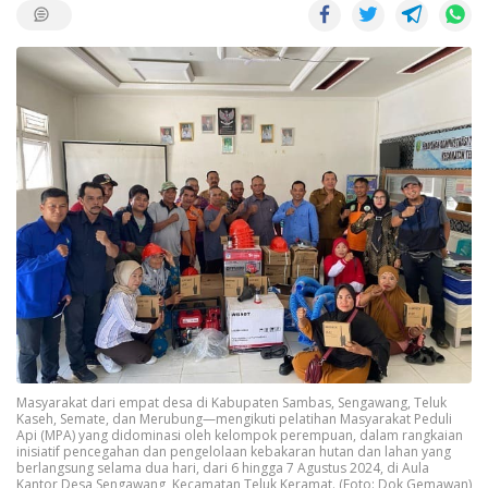
Masyarakat dari empat desa di Kabupaten Sambas, Sengawang, Teluk
Kaseh, Semate, dan Merubung—mengikuti pelatihan Masyarakat Peduli
Api (MPA) yang didominasi oleh kelompok perempuan, dalam rangkaian
inisiatif pencegahan dan pengelolaan kebakaran hutan dan lahan yang
berlangsung selama dua hari, dari 6 hingga 7 Agustus 2024, di Aula
Kantor Desa Sengawang, Kecamatan Teluk Keramat. (Foto: Dok Gemawan)