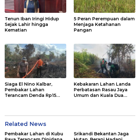
Tenun Iban Iringi Hidup
5 Peran Perempuan dalam
Sejak Lahir hingga
Menjaga Ketahanan
Kematian
Pangan
Siaga El Nino Kalbar,
Kebakaran Lahan Landa
Pembakar Lahan
Perbatasan Rasau Jaya
Terancam Denda Rp15
Umum dan Kuala Dua
Miliar
Kubu Raya
Related News
Pembakar Lahan di Kubu
Srikandi Bekantan Jaga
Raya Terancam Dipidana
Hutan, Berani Hadapi