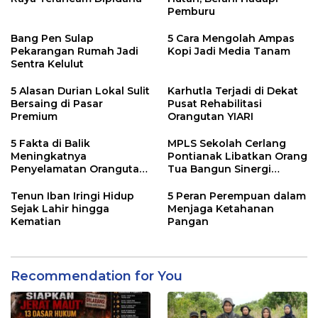
Pemburu
Bang Pen Sulap
5 Cara Mengolah Ampas
Pekarangan Rumah Jadi
Kopi Jadi Media Tanam
Sentra Kelulut
5 Alasan Durian Lokal Sulit
Karhutla Terjadi di Dekat
Bersaing di Pasar
Pusat Rehabilitasi
Premium
Orangutan YIARI
5 Fakta di Balik
MPLS Sekolah Cerlang
Meningkatnya
Pontianak Libatkan Orang
Penyelamatan Orangutan
Tua Bangun Sinergi
di Kalbar
Pendidikan
Tenun Iban Iringi Hidup
5 Peran Perempuan dalam
Sejak Lahir hingga
Menjaga Ketahanan
Kematian
Pangan
Recommendation for You