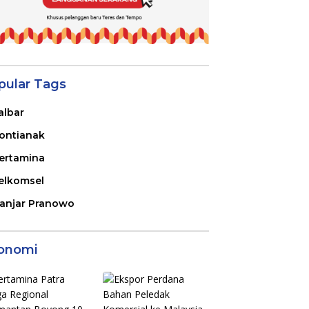
pular Tags
albar
ontianak
ertamina
elkomsel
anjar Pranowo
onomi