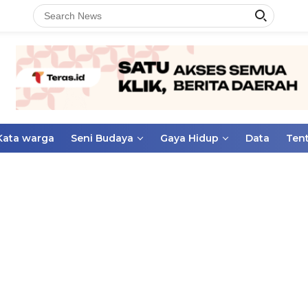
Kata warga
Seni Budaya
Gaya Hidup
Data
Ten