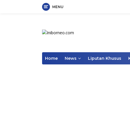
MENU
Skip
to
content
Home
News
Liputan Khusus