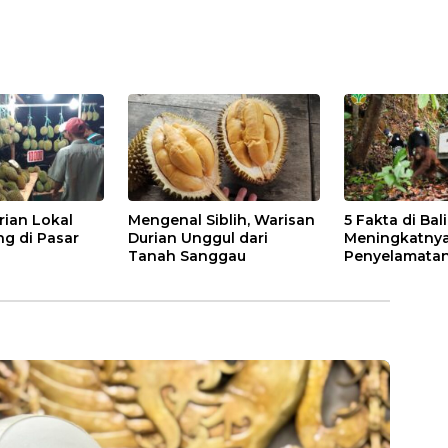
rian Lokal
Mengenal Siblih, Warisan
5 Fakta di Bal
ng di Pasar
Durian Unggul dari
Meningkatny
Tanah Sanggau
Penyelamatan
di Kalbar