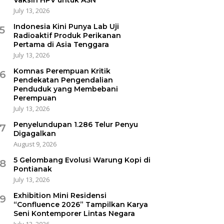
July 13, 2026
Indonesia Kini Punya Lab Uji
5
Radioaktif Produk Perikanan
Pertama di Asia Tenggara
July 13, 2026
Komnas Perempuan Kritik
6
Pendekatan Pengendalian
Penduduk yang Membebani
Perempuan
July 13, 2026
Penyelundupan 1.286 Telur Penyu
7
Digagalkan
August 9, 2026
5 Gelombang Evolusi Warung Kopi di
8
Pontianak
July 13, 2026
Exhibition Mini Residensi
9
“Confluence 2026” Tampilkan Karya
Seni Kontemporer Lintas Negara
July 13, 2026