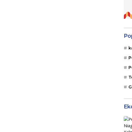
Po
k
P
P
T
G
Ek