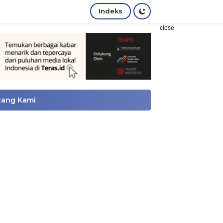
Indeks
close
tang Kami