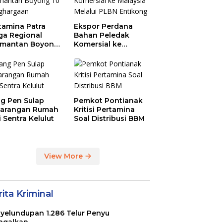
tamina Patra
Ekspor Perdana
ga Regional
Bahan Peledak
imantan Boyong
Komersial ke
Penghargaan
Malaysia Melalui
PLBN Entikong
g Pen Sulap
Pemkot Pontianak
arangan Rumah
Kritisi Pertamina
i Sentra Kelulut
Soal Distribusi BBM
View More
ita Kriminal
yelundupan 1.286 Telur Penyu
agalkan