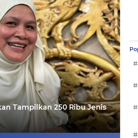
Po
#
#
akan Tampilkan 250 Ribu Jenis
#
#