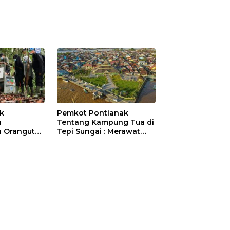
ik
Pemkot Pontianak
a
Tentang Kampung Tua di
 Orangutan
Tepi Sungai : Merawat
Sejarah Kota