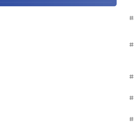
#
#
#
#
#