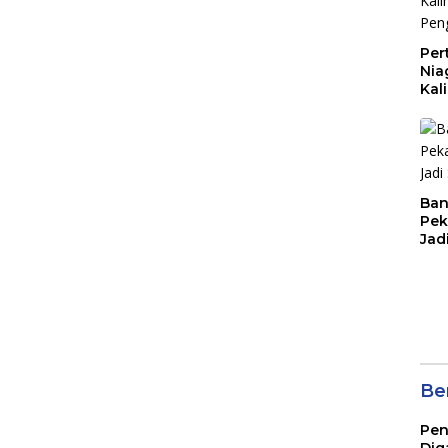
Per
Nia
Kal
10 
Ban
Pek
Jad
Ber
Pen
Dig