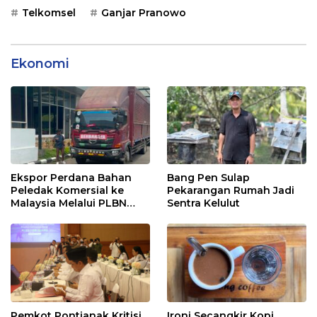
Telkomsel
Ganjar Pranowo
Ekonomi
Ekspor Perdana Bahan
Bang Pen Sulap
Peledak Komersial ke
Pekarangan Rumah Jadi
Malaysia Melalui PLBN
Sentra Kelulut
Entikong
Pemkot Pontianak Kritisi
Ironi Secangkir Kopi