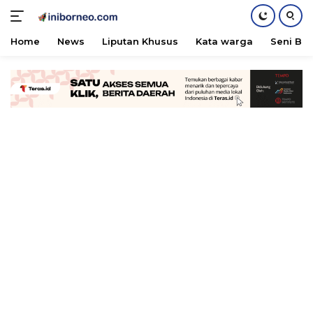
Home
News
Liputan Khusus
Kata warga
Seni Bu
Skip
to
content