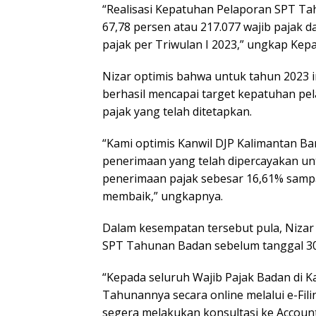
“Realisasi Kepatuhan Pelaporan SPT Tah
67,78 persen atau 217.077 wajib pajak d
pajak per Triwulan I 2023,” ungkap Kepa
Nizar optimis bahwa untuk tahun 2023 i
berhasil mencapai target kepatuhan p
pajak yang telah ditetapkan.
“Kami optimis Kanwil DJP Kalimantan Ba
penerimaan yang telah dipercayakan un
penerimaan pajak sebesar 16,61% sampai
membaik,” ungkapnya.
Dalam kesempatan tersebut pula, Niza
SPT Tahunan Badan sebelum tanggal 30 
“Kepada seluruh Wajib Pajak Badan di K
Tahunannya secara online melalui e-Fili
segera melakukan konsultasi ke Accoun