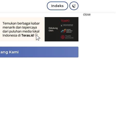
Indeks
close
tang Kami