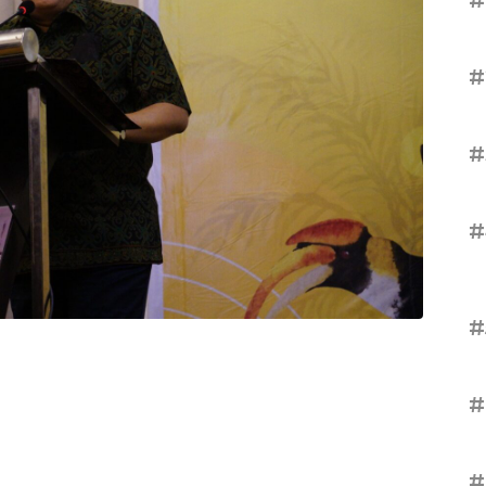
#
#
#
#
#
#