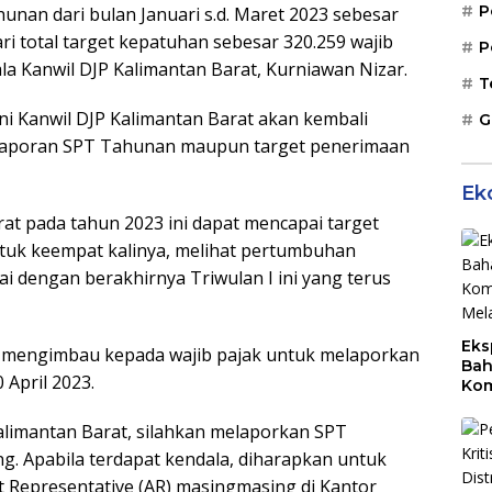
P
unan dari bulan Januari s.d. Maret 2023 sebesar
ari total target kepatuhan sebesar 320.259 wajib
P
la Kanwil DJP Kalimantan Barat, Kurniawan Nizar.
T
ni Kanwil DJP Kalimantan Barat akan kembali
G
elaporan SPT Tahunan maupun target penerimaan
Ek
rat pada tahun 2023 ini dapat mencapai target
tuk keempat kalinya, melihat pertumbuhan
 dengan berakhirnya Triwulan I ini yang terus
Eks
r mengimbau kepada wajib pajak untuk melaporkan
Bah
April 2023.
Kom
Mal
PLB
alimantan Barat, silahkan melaporkan SPT
ng. Apabila terdapat kendala, diharapkan untuk
t Representative (AR) masingmasing di Kantor