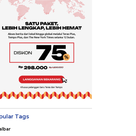
pular Tags
albar