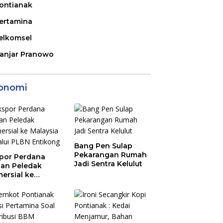
ontianak
ertamina
elkomsel
anjar Pranowo
onomi
Bang Pen Sulap
Pekarangan Rumah
por Perdana
Jadi Sentra Kelulut
an Peledak
ersial ke
aysia Melalui
N Entikong