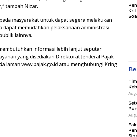
Pem
,” tambah Nizar.
Kri
Soa
kepada masyarakat untuk dapat segera melakukan
 dapat memudahkan pelaksanaan administrasi
ublik lainnya.
membutuhkan informasi lebih lanjut seputar
yanan yang disediakan Direktorat Jenderal Pajak
da laman www.pajak.go.id atau menghubungi Kring
Ber
Tim
Keb
Augu
Set
Pon
Augu
Fak
Pem
Sin