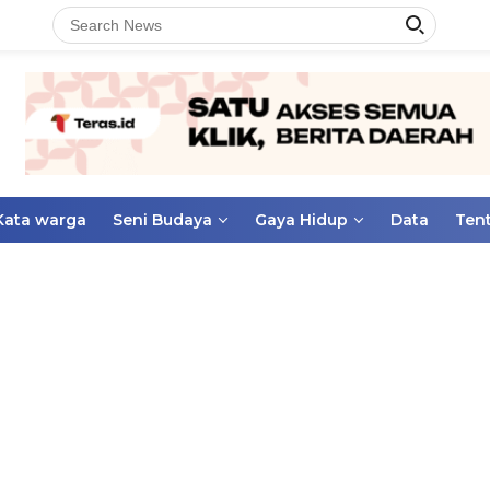
Kata warga
Seni Budaya
Gaya Hidup
Data
Ten