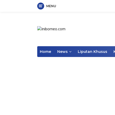
MENU
Skip
to
content
Home
News
Liputan Khusus