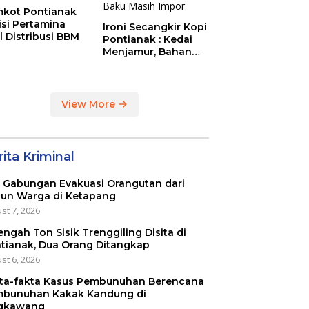
kot Pontianak
tisi Pertamina
Ironi Secangkir Kopi
l Distribusi BBM
Pontianak : Kedai
Menjamur, Bahan
Baku Masih Impor
View More
ita Kriminal
 Gabungan Evakuasi Orangutan dari
un Warga di Ketapang
st 7, 2026
engah Ton Sisik Trenggiling Disita di
tianak, Dua Orang Ditangkap
st 6, 2026
ta-fakta Kasus Pembunuhan Berencana
bunuhan Kakak Kandung di
gkawang