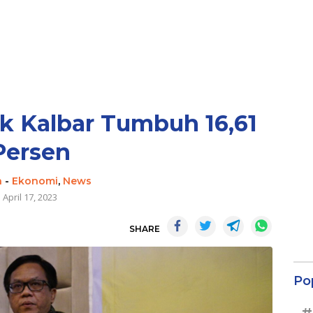
k Kalbar Tumbuh 16,61
Persen
n
-
Ekonomi
,
News
April 17, 2023
SHARE
Po
#