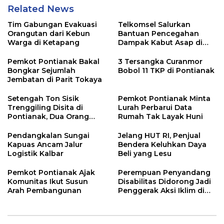
Related News
Tim Gabungan Evakuasi
Telkomsel Salurkan
Orangutan dari Kebun
Bantuan Pencegahan
Warga di Ketapang
Dampak Kabut Asap di
Kalbar
Pemkot Pontianak Bakal
3 Tersangka Curanmor
Bongkar Sejumlah
Bobol 11 TKP di Pontianak
Jembatan di Parit Tokaya
Setengah Ton Sisik
Pemkot Pontianak Minta
Trenggiling Disita di
Lurah Perbarui Data
Pontianak, Dua Orang
Rumah Tak Layak Huni
Ditangkap
Pendangkalan Sungai
Jelang HUT RI, Penjual
Kapuas Ancam Jalur
Bendera Keluhkan Daya
Logistik Kalbar
Beli yang Lesu
Pemkot Pontianak Ajak
Perempuan Penyandang
Komunitas Ikut Susun
Disabilitas Didorong Jadi
Arah Pembangunan
Penggerak Aksi Iklim di
Kalbar