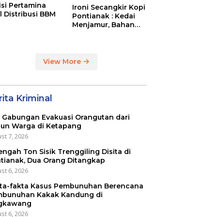
tisi Pertamina
Ironi Secangkir Kopi
l Distribusi BBM
Pontianak : Kedai
Menjamur, Bahan
Baku Masih Impor
View More
ita Kriminal
 Gabungan Evakuasi Orangutan dari
un Warga di Ketapang
st 7, 2026
engah Ton Sisik Trenggiling Disita di
tianak, Dua Orang Ditangkap
st 6, 2026
ta-fakta Kasus Pembunuhan Berencana
bunuhan Kakak Kandung di
gkawang
st 6, 2026