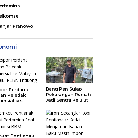
ertamina
elkomsel
anjar Pranowo
onomi
Bang Pen Sulap
por Perdana
Pekarangan Rumah
an Peledak
Jadi Sentra Kelulut
ersial ke
aysia Melalui
N Entikong
kot Pontianak