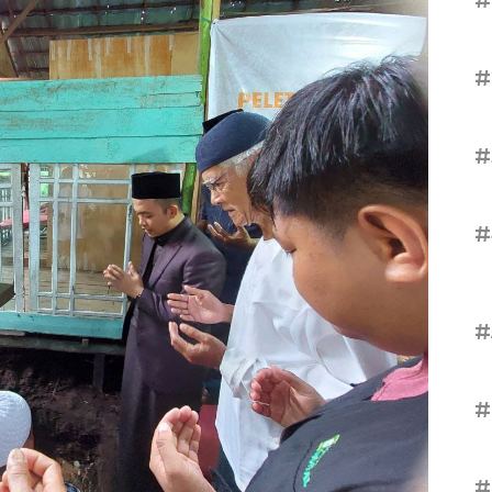
#
#
#
#
#
#