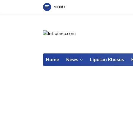
MENU
Skip
to
content
Home
News
Liputan Khusus