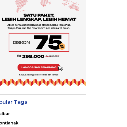
pular Tags
albar
ontianak