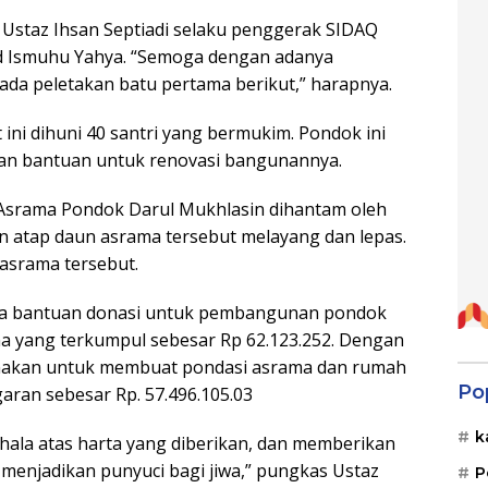
h Ustaz Ihsan Septiadi selaku penggerak SIDAQ
jid Ismuhu Yahya. “Semoga dengan adanya
 ada peletakan batu pertama berikut,” harapnya.
ini dihuni 40 santri yang bermukim. Pondok ini
kan bantuan untuk renovasi bangunannya.
Asrama Pondok Darul Mukhlasin dihantam oleh
 atap daun asrama tersebut melayang dan lepas.
i asrama tersebut.
ka bantuan donasi untuk pembangunan pondok
a yang terkumpul sebesar Rp 62.123.252. Dengan
unakan untuk membuat pondasi asrama dan rumah
Po
aran sebesar Rp. 57.496.105.03
k
ala atas harta yang diberikan, dan memberikan
 menjadikan punyuci bagi jiwa,” pungkas Ustaz
P