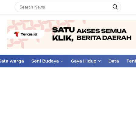
Kata warga
Seni Budaya
Gaya Hidup
Data
Ten