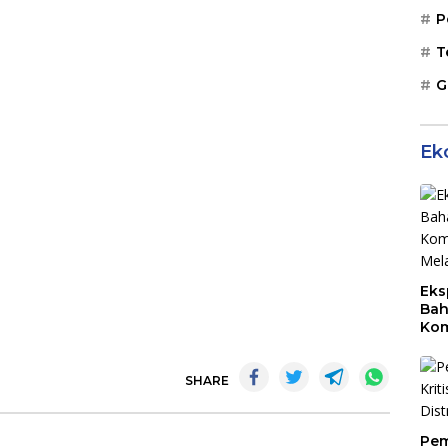
P
T
G
Ek
Eks
Bah
Kom
Mal
PLB
SHARE
Pem