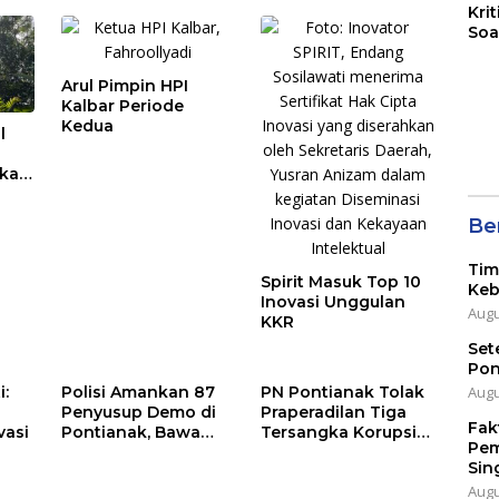
Kri
Soa
Arul Pimpin HPI
Kalbar Periode
Kedua
l
ka
Ber
Tim
Spirit Masuk Top 10
Keb
Inovasi Unggulan
Augu
KKR
Set
Pon
:
Polisi Amankan 87
PN Pontianak Tolak
Augu
Penyusup Demo di
Praperadilan Tiga
Fak
vasi
Pontianak, Bawa
Tersangka Korupsi
Pem
Sajam hingga Bom
Pengadaan Tanah
Sin
Molotov
Bank Kalbar
Augu