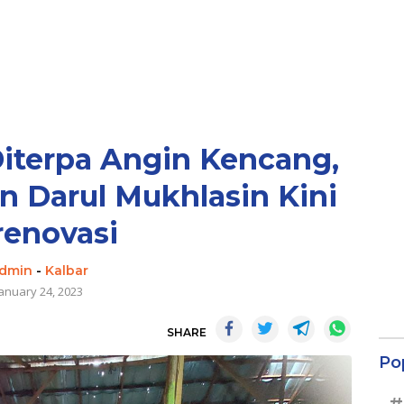
iterpa Angin Kencang,
 Darul Mukhlasin Kini
renovasi
dmin
-
Kalbar
January 24, 2023
SHARE
Po
#