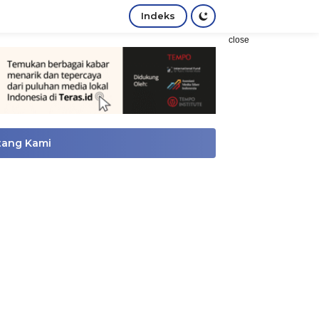
Indeks
close
tang Kami