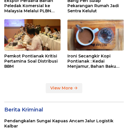
Ekspor Perdana Bahan
Bang Pen Sulap
Peledak Komersial ke
Pekarangan Rumah Jadi
Malaysia Melalui PLBN
Sentra Kelulut
Entikong
Pemkot Pontianak Kritisi
Ironi Secangkir Kopi
Pertamina Soal Distribusi
Pontianak : Kedai
BBM
Menjamur, Bahan Baku
Masih Impor
View More
Berita Kriminal
Pendangkalan Sungai Kapuas Ancam Jalur Logistik
Kalbar