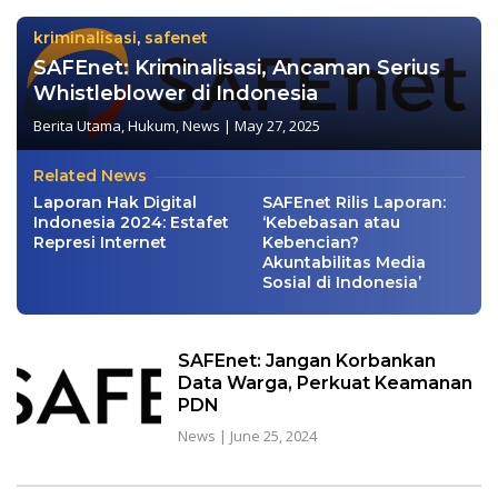
kriminalisasi
,
safenet
SAFEnet: Kriminalisasi, Ancaman Serius
Whistleblower di Indonesia
Berita Utama
,
Hukum
,
News
|
May 27, 2025
Related News
Laporan Hak Digital
SAFEnet Rilis Laporan:
Indonesia 2024: Estafet
‘Kebebasan atau
Represi Internet
Kebencian?
Akuntabilitas Media
Sosial di Indonesia’
SAFEnet: Jangan Korbankan
Data Warga, Perkuat Keamanan
PDN
News
|
June 25, 2024