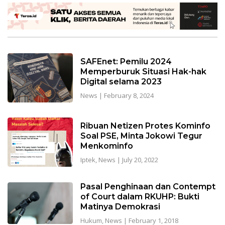
SAFEnet: Pemilu 2024
Memperburuk Situasi Hak-hak
Digital selama 2023
News
|
February 8, 2024
Ribuan Netizen Protes Kominfo
Soal PSE, Minta Jokowi Tegur
Menkominfo
Iptek
,
News
|
July 20, 2022
Pasal Penghinaan dan Contempt
of Court dalam RKUHP: Bukti
Matinya Demokrasi
Hukum
,
News
|
February 1, 2018