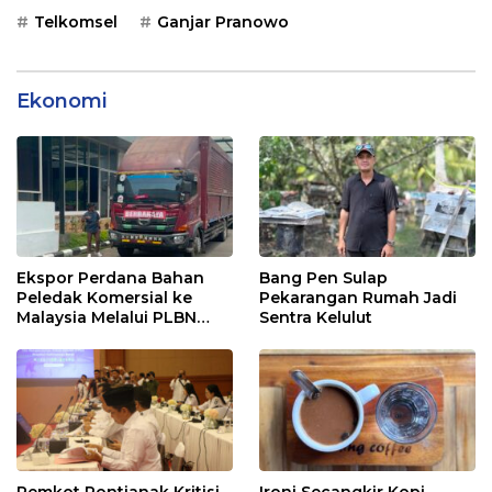
Telkomsel
Ganjar Pranowo
Ekonomi
Ekspor Perdana Bahan
Bang Pen Sulap
Peledak Komersial ke
Pekarangan Rumah Jadi
Malaysia Melalui PLBN
Sentra Kelulut
Entikong
Pemkot Pontianak Kritisi
Ironi Secangkir Kopi