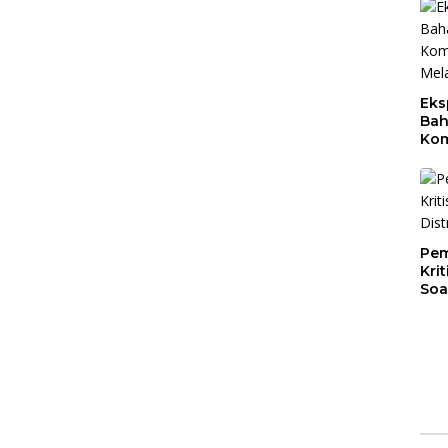
Eks
Bah
Kom
Mal
PLB
Pem
Kri
Soa