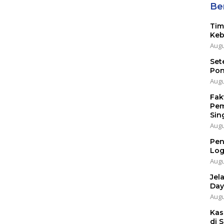
Ber
Tim
Keb
Augu
Set
Pon
Augu
Fak
Pem
Sin
Augu
Pen
Log
Augu
Jel
Day
Augu
Kas
di 