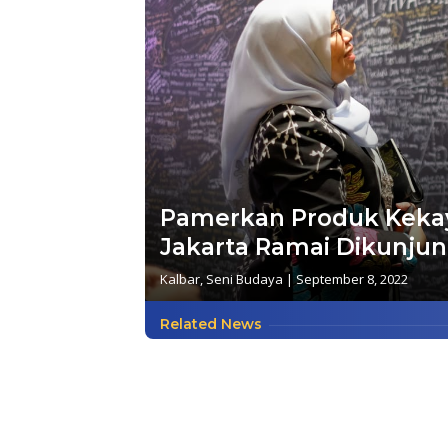
Pamerkan Produk Kekay
Jakarta Ramai Dikunjun
Kalbar
,
Seni Budaya
|
September 8, 2022
Related News