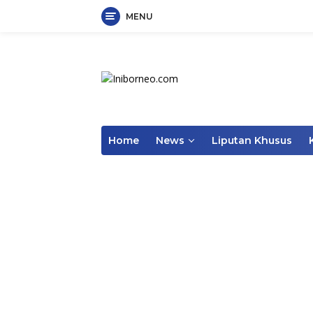
MENU
Skip
to
content
Home
News
Liputan Khusus