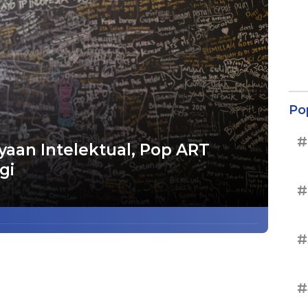
Po
#
aan Intelektual, Pop ART
gi
#
#
#