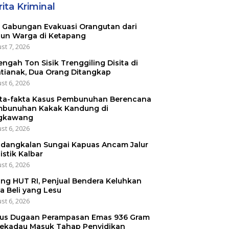
ita Kriminal
 Gabungan Evakuasi Orangutan dari
un Warga di Ketapang
st 7, 2026
engah Ton Sisik Trenggiling Disita di
tianak, Dua Orang Ditangkap
st 6, 2026
ta-fakta Kasus Pembunuhan Berencana
bunuhan Kakak Kandung di
gkawang
st 6, 2026
dangkalan Sungai Kapuas Ancam Jalur
istik Kalbar
st 6, 2026
ang HUT RI, Penjual Bendera Keluhkan
a Beli yang Lesu
st 6, 2026
us Dugaan Perampasan Emas 936 Gram
Sekadau Masuk Tahap Penyidikan