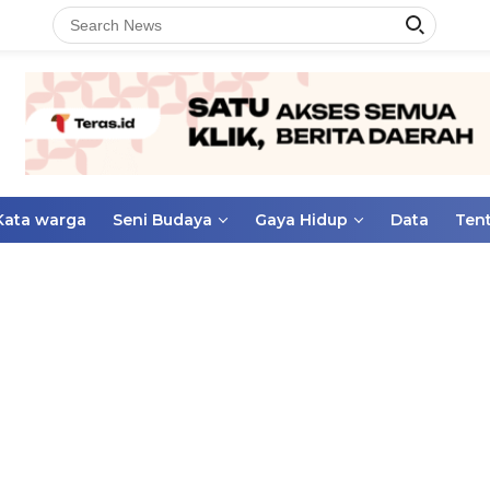
Kata warga
Seni Budaya
Gaya Hidup
Data
Ten