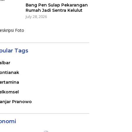
Bang Pen Sulap Pekarangan
Rumah Jadi Sentra Kelulut
July 28, 2026
pular Tags
albar
ontianak
ertamina
elkomsel
anjar Pranowo
onomi