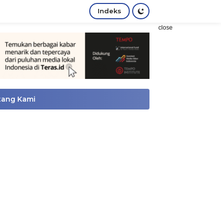
Indeks
close
tang Kami