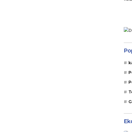
Po
k
P
P
T
G
Ek