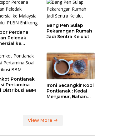
Bang Pen Sulap
Pekarangan Rumah
por Perdana
Jadi Sentra Kelulut
an Peledak
ersial ke
aysia Melalui
N Entikong
kot Pontianak
tisi Pertamina
Ironi Secangkir Kopi
l Distribusi BBM
Pontianak : Kedai
Menjamur, Bahan
Baku Masih Impor
View More