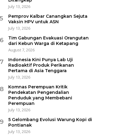
July 13, 2026
Pemprov Kalbar Canangkan Sejuta
5
Vaksin HPV untuk ASN
July 13, 2026
Tim Gabungan Evakuasi Orangutan
6
dari Kebun Warga di Ketapang
August 7, 2026
Indonesia Kini Punya Lab Uji
7
Radioaktif Produk Perikanan
Pertama di Asia Tenggara
July 13, 2026
Komnas Perempuan Kritik
8
Pendekatan Pengendalian
Penduduk yang Membebani
Perempuan
July 13, 2026
5 Gelombang Evolusi Warung Kopi di
9
Pontianak
July 13, 2026