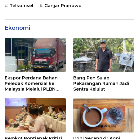
Telkomsel
Ganjar Pranowo
Ekonomi
Ekspor Perdana Bahan
Bang Pen Sulap
Peledak Komersial ke
Pekarangan Rumah Jadi
Malaysia Melalui PLBN
Sentra Kelulut
Entikong
Pemkot Pontianak Kritisi
Ironi Secangkir Kopi