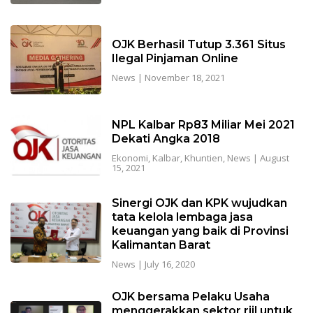
OJK Berhasil Tutup 3.361 Situs
Ilegal Pinjaman Online
News
|
November 18, 2021
NPL Kalbar Rp83 Miliar Mei 2021
Dekati Angka 2018
Ekonomi
,
Kalbar
,
Khuntien
,
News
|
August
15, 2021
Sinergi OJK dan KPK wujudkan
tata kelola lembaga jasa
keuangan yang baik di Provinsi
Kalimantan Barat
News
|
July 16, 2020
OJK bersama Pelaku Usaha
menggerakkan sektor riil untuk