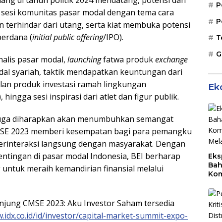
P
ia, sesi komunitas pasar modal dengan tema cara
P
erhindar dari utang, serta kiat membuka potensi
erdana (
initial public offering
/IPO).
T
G
nalis pasar modal,
launching
fatwa produk
exchange
al syariah, taktik mendapatkan keuntungan dari
lan produk investasi ramah lingkungan
Ek
, hingga sesi inspirasi dari atlet dan figur publik.
 juga diharapkan akan menumbuhkan semangat
 CMSE 2023 memberi kesempatan bagi para pemangku
berinteraksi langsung dengan masyarakat. Dengan
tingan di pasar modal Indonesia, BEI berharap
Eks
Bah
 untuk meraih kemandirian finansial melalui
Kom
Mal
PLB
unjung CMSE 2023: Aku Investor Saham tersedia
.idx.co.id/id/investor/capital-market-summit-expo-