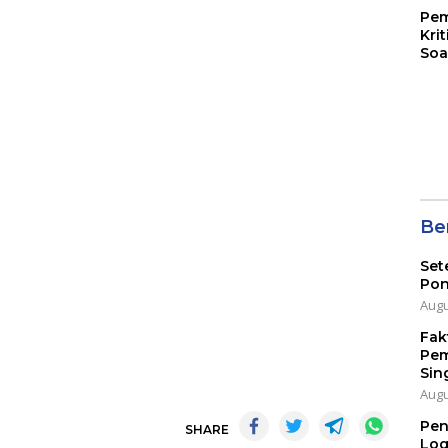
Pem
Kri
Soa
Ber
Set
Pon
Augu
Fak
Pem
Sin
Augu
Pen
SHARE
Log