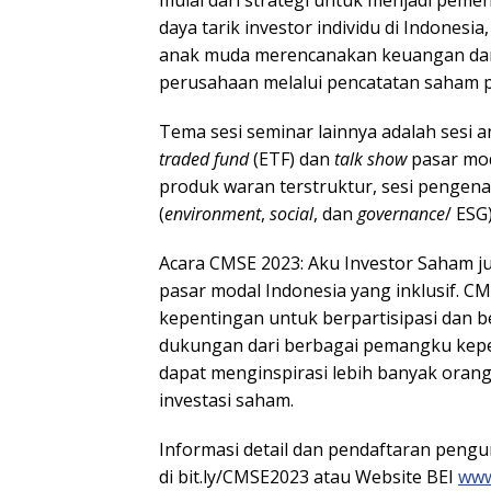
daya tarik investor individu di Indones
anak muda merencanakan keuangan dan t
perusahaan melalui pencatatan saham p
Tema sesi seminar lainnya adalah sesi a
traded fund
(ETF) dan
talk show
pasar mod
produk waran terstruktur, sesi pengena
(
environment
,
social
, dan
governance
/ ESG)
Acara CMSE 2023: Aku Investor Saham
pasar modal Indonesia yang inklusif.
kepentingan untuk berpartisipasi dan 
dukungan dari berbagai pemangku kepen
dapat menginspirasi lebih banyak orang
investasi saham.
Informasi detail dan pendaftaran peng
di bit.ly/CMSE2023 atau Website BEI
www