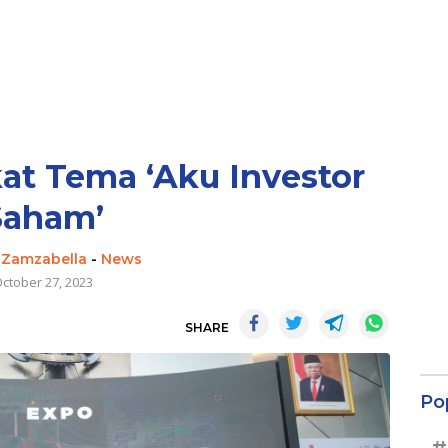
t Tema ‘Aku Investor
Saham’
 Zamzabella
-
News
ctober 27, 2023
SHARE
Po
#