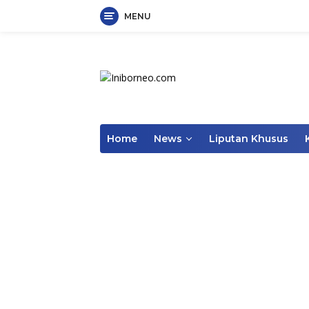
MENU
Skip
to
content
Home
News
Liputan Khusus