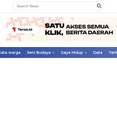
Kata warga
Seni Budaya
Gaya Hidup
Data
Ten