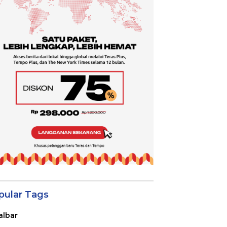
pular Tags
albar