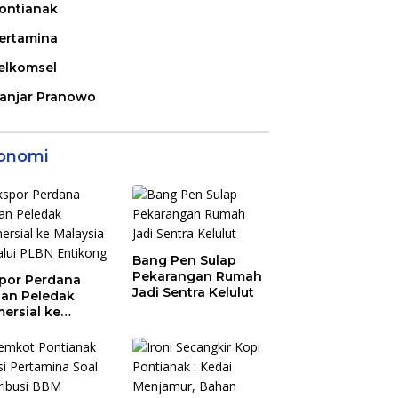
ontianak
ertamina
elkomsel
anjar Pranowo
onomi
Bang Pen Sulap
Pekarangan Rumah
por Perdana
Jadi Sentra Kelulut
an Peledak
ersial ke
aysia Melalui
N Entikong