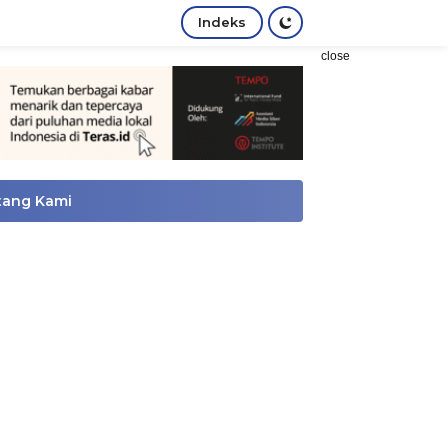
Indeks
close
tang Kami