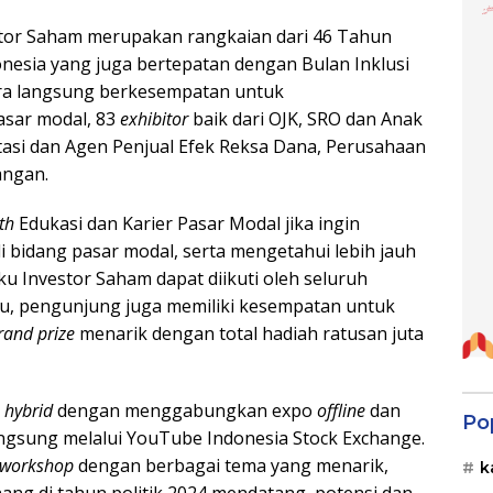
tor Saham merupakan rangkaian dari 46 Tahun
nesia yang juga bertepatan dengan Bulan Inklusi
ra langsung berkesempatan untuk
asar modal, 83
exhibitor
baik dari OJK, SRO dan Anak
tasi dan Agen Penjual Efek Reksa Dana, Perusahaan
angan.
th
Edukasi dan Karier Pasar Modal jika ingin
di bidang pasar modal, serta mengetahui lebih jauh
ku Investor Saham dapat diikuti oleh seluruh
itu, pengunjung juga memiliki kesempatan untuk
rand prize
menarik dengan total hadiah ratusan juta
a
hybrid
dengan menggabungkan expo
offline
dan
Po
angsung melalui YouTube Indonesia Stock Exchange.
workshop
dengan berbagai tema yang menarik,
k
nang di tahun politik 2024 mendatang, potensi dan