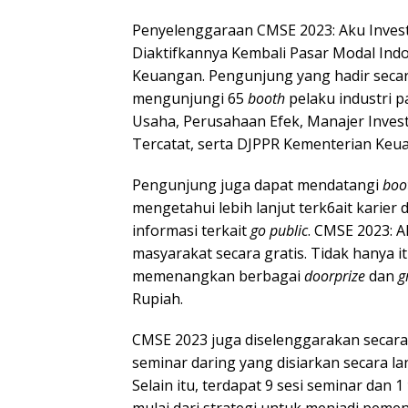
Penyelenggaraan CMSE 2023: Aku Inves
Diaktifkannya Kembali Pasar Modal Indo
Keuangan. Pengunjung yang hadir seca
mengunjungi 65
booth
pelaku industri p
Usaha, Perusahaan Efek, Manajer Inves
Tercatat, serta DJPPR Kementerian Keu
Pengunjung juga dapat mendatangi
boo
mengetahui lebih lanjut terk6ait karier 
informasi terkait
go public
. CMSE 2023: A
masyarakat secara gratis. Tidak hanya 
memenangkan berbagai
doorprize
dan
g
Rupiah.
CMSE 2023 juga diselenggarakan secar
seminar daring yang disiarkan secara l
Selain itu, terdapat 9 sesi seminar dan 1
mulai dari strategi untuk menjadi peme