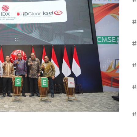
#
#
#
#
#