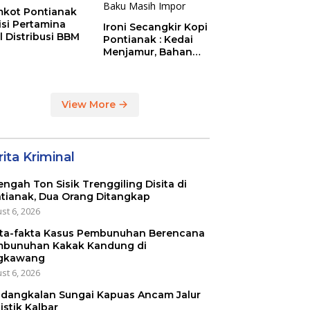
kot Pontianak
tisi Pertamina
Ironi Secangkir Kopi
l Distribusi BBM
Pontianak : Kedai
Menjamur, Bahan
Baku Masih Impor
View More
ita Kriminal
engah Ton Sisik Trenggiling Disita di
tianak, Dua Orang Ditangkap
st 6, 2026
ta-fakta Kasus Pembunuhan Berencana
bunuhan Kakak Kandung di
gkawang
st 6, 2026
dangkalan Sungai Kapuas Ancam Jalur
istik Kalbar