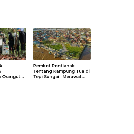
ik
Pemkot Pontianak
a
Tentang Kampung Tua di
 Orangutan
Tepi Sungai : Merawat
Sejarah Kota