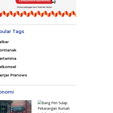
pular Tags
albar
ontianak
ertamina
elkomsel
anjar Pranowo
onomi