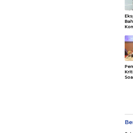
Eks
Bah
Kom
Mal
PLB
Pem
Kri
Soa
Ber