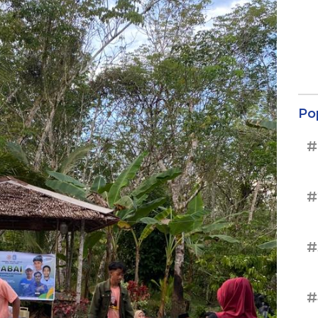
Po
#
#
#
#