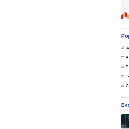
Po
k
P
P
T
G
Ek