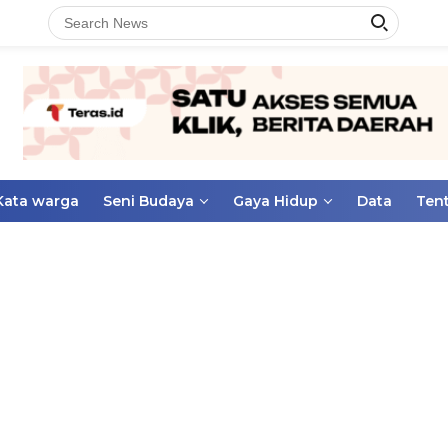
Kata warga
Seni Budaya
Gaya Hidup
Data
Ten