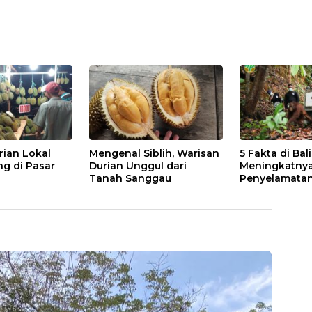
rian Lokal
Mengenal Siblih, Warisan
5 Fakta di Bal
ng di Pasar
Durian Unggul dari
Meningkatny
Tanah Sanggau
Penyelamatan
di Kalbar