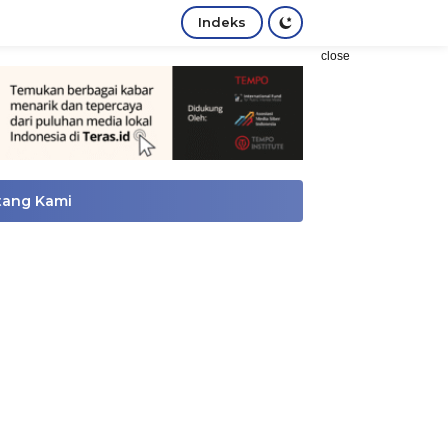
Indeks
close
tang Kami