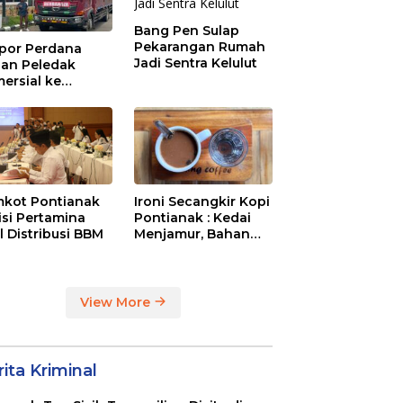
Bang Pen Sulap
Pekarangan Rumah
por Perdana
Jadi Sentra Kelulut
an Peledak
ersial ke
aysia Melalui
N Entikong
kot Pontianak
Ironi Secangkir Kopi
tisi Pertamina
Pontianak : Kedai
l Distribusi BBM
Menjamur, Bahan
Baku Masih Impor
View More
ita Kriminal