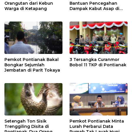
Orangutan dari Kebun
Bantuan Pencegahan
Warga di Ketapang
Dampak Kabut Asap di
Kalbar
Pemkot Pontianak Bakal
3 Tersangka Curanmor
Bongkar Sejumlah
Bobol 11 TKP di Pontianak
Jembatan di Parit Tokaya
Setengah Ton Sisik
Pemkot Pontianak Minta
Trenggiling Disita di
Lurah Perbarui Data
Pontianak, Dua Orang
Rumah Tak Layak Huni