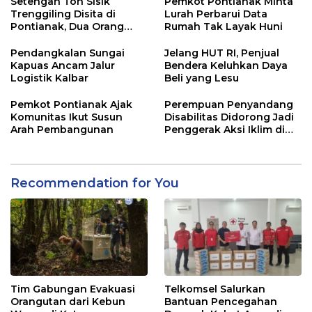
Setengah Ton Sisik
Pemkot Pontianak Minta
Trenggiling Disita di
Lurah Perbarui Data
Pontianak, Dua Orang
Rumah Tak Layak Huni
Ditangkap
Pendangkalan Sungai
Jelang HUT RI, Penjual
Kapuas Ancam Jalur
Bendera Keluhkan Daya
Logistik Kalbar
Beli yang Lesu
Pemkot Pontianak Ajak
Perempuan Penyandang
Komunitas Ikut Susun
Disabilitas Didorong Jadi
Arah Pembangunan
Penggerak Aksi Iklim di
Kalbar
Recommendation for You
Tim Gabungan Evakuasi
Telkomsel Salurkan
Orangutan dari Kebun
Bantuan Pencegahan