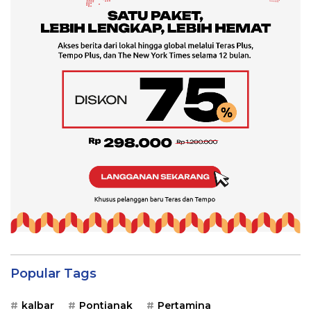
Popular Tags
kalbar
Pontianak
Pertamina