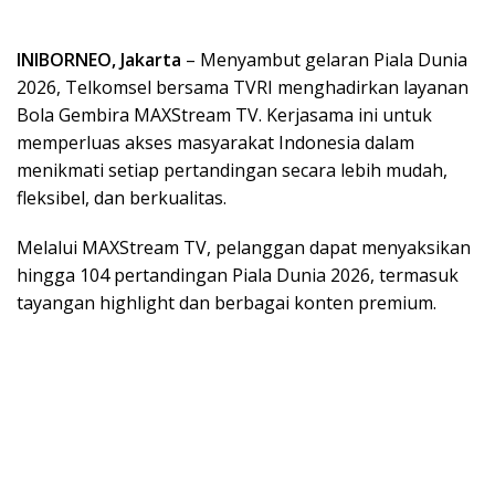
INIBORNEO, Jakarta
– Menyambut gelaran Piala Dunia
2026, Telkomsel bersama TVRI menghadirkan layanan
Bola Gembira MAXStream TV. Kerjasama ini untuk
memperluas akses masyarakat Indonesia dalam
menikmati setiap pertandingan secara lebih mudah,
fleksibel, dan berkualitas.
Melalui MAXStream TV, pelanggan dapat menyaksikan
hingga 104 pertandingan Piala Dunia 2026, termasuk
tayangan highlight dan berbagai konten premium.