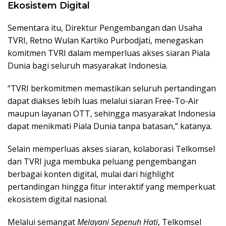
Ekosistem Digital
Sementara itu, Direktur Pengembangan dan Usaha
TVRI, Retno Wulan Kartiko Purbodjati, menegaskan
komitmen TVRI dalam memperluas akses siaran Piala
Dunia bagi seluruh masyarakat Indonesia.
“TVRI berkomitmen memastikan seluruh pertandingan
dapat diakses lebih luas melalui siaran Free-To-Air
maupun layanan OTT, sehingga masyarakat Indonesia
dapat menikmati Piala Dunia tanpa batasan,” katanya.
Selain memperluas akses siaran, kolaborasi Telkomsel
dan TVRI juga membuka peluang pengembangan
berbagai konten digital, mulai dari highlight
pertandingan hingga fitur interaktif yang memperkuat
ekosistem digital nasional.
Melalui semangat
Melayani Sepenuh Hati
, Telkomsel