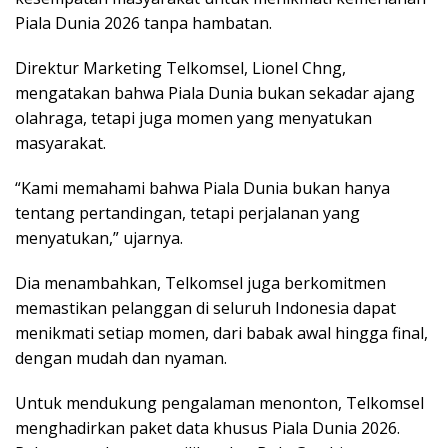
Piala Dunia 2026 tanpa hambatan.
Direktur Marketing Telkomsel, Lionel Chng,
mengatakan bahwa Piala Dunia bukan sekadar ajang
olahraga, tetapi juga momen yang menyatukan
masyarakat.
“Kami memahami bahwa Piala Dunia bukan hanya
tentang pertandingan, tetapi perjalanan yang
menyatukan,” ujarnya.
Dia menambahkan, Telkomsel juga berkomitmen
memastikan pelanggan di seluruh Indonesia dapat
menikmati setiap momen, dari babak awal hingga final,
dengan mudah dan nyaman.
Untuk mendukung pengalaman menonton, Telkomsel
menghadirkan paket data khusus Piala Dunia 2026.