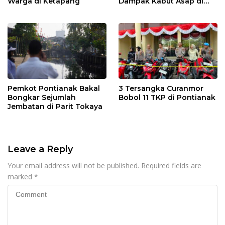
Warga di Ketapang
Dampak Kabut Asap di
Kalbar
Pemkot Pontianak Bakal
3 Tersangka Curanmor
Bongkar Sejumlah
Bobol 11 TKP di Pontianak
Jembatan di Parit Tokaya
Leave a Reply
Your email address will not be published.
Required fields are
marked
*