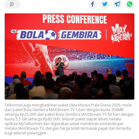
Telkomsel juga menghadirkan paket data khusus Piala Dunia 2026, mulai
dari paket Bola Gembira MAXStream TV 7 hari dengan kuota 300MB
seharga Rp25.000 dan paket Bola Gembira MAXStream TV 60 hari dengan
kuota 5,5 GB seharga Rp85.000. Seluruh paket dapat dibeli melalui
aplikasi MyTelkomsel dan digunakan untuk menikmati pertandingan
melalui MAXStream TV, dengan harga telah termasuk pajak dan tersedia
bagi seluruh pelanggan.