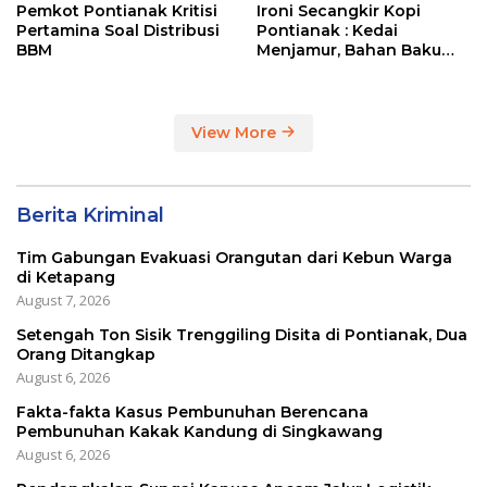
Pemkot Pontianak Kritisi
Ironi Secangkir Kopi
Pertamina Soal Distribusi
Pontianak : Kedai
BBM
Menjamur, Bahan Baku
Masih Impor
View More
Berita Kriminal
Tim Gabungan Evakuasi Orangutan dari Kebun Warga
di Ketapang
August 7, 2026
Setengah Ton Sisik Trenggiling Disita di Pontianak, Dua
Orang Ditangkap
August 6, 2026
Fakta-fakta Kasus Pembunuhan Berencana
Pembunuhan Kakak Kandung di Singkawang
August 6, 2026