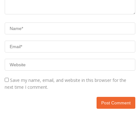
Save my name, email, and website in this browser for the
next time I comment.