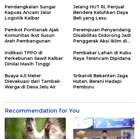
Ditangkap
Pendangkalan Sungai
Jelang HUT RI, Penjual
Kapuas Ancam Jalur
Bendera Keluhkan Daya
Logistik Kalbar
Beli yang Lesu
Pemkot Pontianak Ajak
Perempuan Penyandang
Komunitas Ikut Susun
Disabilitas Didorong Jadi
Arah Pembangunan
Penggerak Aksi Iklim di
Kalbar
Indikasi TPPO di
Pembakar Lahan di Kubu
Perkebunan Sawit Kalbar
Raya Terancam Dipidana
Dinilai Masih Tinggi
Buaya 4,5 Meter
Srikandi Bekantan Jaga
Dievakuasi dari Tambak
Hutan, Berani Hadapi
Warga di Desa Jelu Air
Pemburu
Recommendation for You