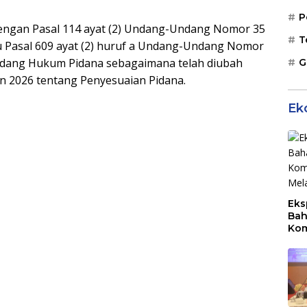
P
dengan Pasal 114 ayat (2) Undang-Undang Nomor 35
T
u Pasal 609 ayat (2) huruf a Undang-Undang Nomor
ndang Hukum Pidana sebagaimana telah diubah
G
2026 tentang Penyesuaian Pidana.
Ek
Eks
Bah
Kom
Mal
PLB