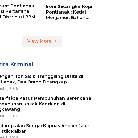
kot Pontianak
Ironi Secangkir Kopi
tisi Pertamina
Pontianak : Kedai
l Distribusi BBM
Menjamur, Bahan
Baku Masih Impor
View More
ita Kriminal
engah Ton Sisik Trenggiling Disita di
tianak, Dua Orang Ditangkap
st 6, 2026
ta-fakta Kasus Pembunuhan Berencana
bunuhan Kakak Kandung di
gkawang
st 6, 2026
dangkalan Sungai Kapuas Ancam Jalur
istik Kalbar
st 6, 2026