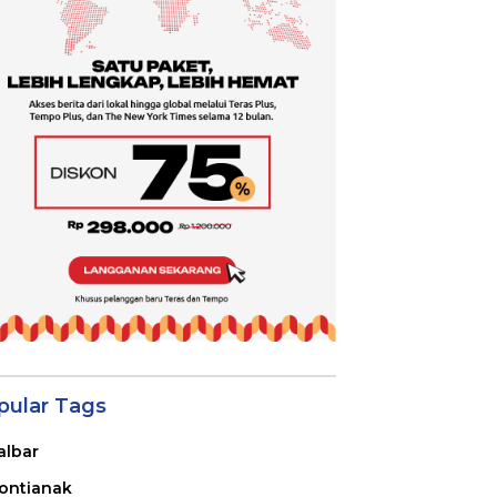
pular Tags
albar
ontianak