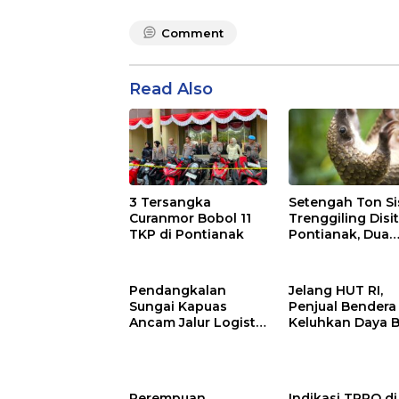
Comment
Read Also
3 Tersangka
Setengah Ton Si
Curanmor Bobol 11
Trenggiling Disit
TKP di Pontianak
Pontianak, Dua
Orang Ditangka
Pendangkalan
Jelang HUT RI,
Sungai Kapuas
Penjual Bendera
Ancam Jalur Logistik
Keluhkan Daya B
Kalbar
yang Lesu
Perempuan
Indikasi TPPO di