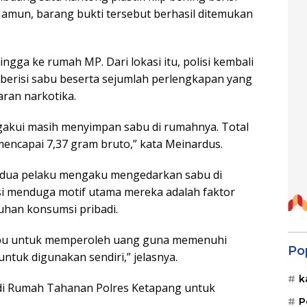
 Namun, barang bukti tersebut berhasil ditemukan
gga ke rumah MP. Dari lokasi itu, polisi kembali
berisi sabu beserta sejumlah perlengkapan yang
aran narkotika.
gakui masih menyimpan sabu di rumahnya. Total
encapai 7,37 gram bruto,” kata Meinardus.
kedua pelaku mengaku mengedarkan sabu di
isi menduga motif utama mereka adalah faktor
uhan konsumsi pribadi.
abu untuk memperoleh uang guna memenuhi
Po
untuk digunakan sendiri,” jelasnya.
k
n di Rumah Tahanan Polres Ketapang untuk
P