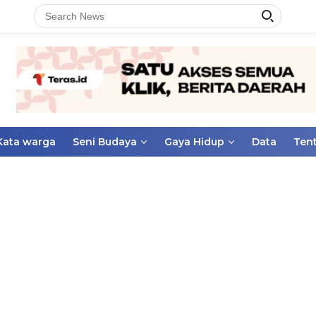
Kata warga
Seni Budaya
Gaya Hidup
Data
Ten