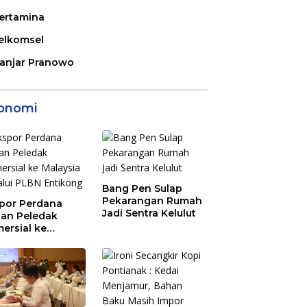
ertamina
elkomsel
anjar Pranowo
onomi
Bang Pen Sulap
Pekarangan Rumah
por Perdana
Jadi Sentra Kelulut
an Peledak
ersial ke
aysia Melalui
N Entikong