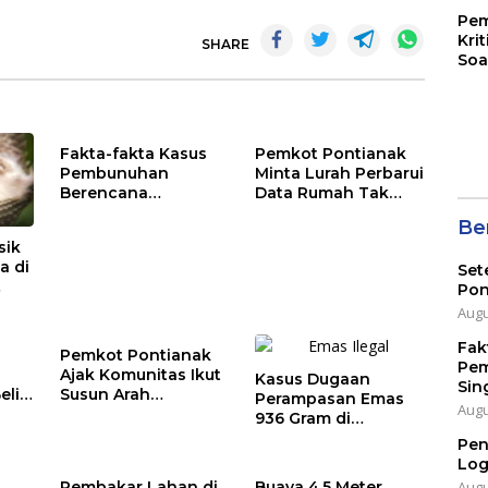
Pem
Kri
SHARE
Soa
Fakta-fakta Kasus
Pemkot Pontianak
Pembunuhan
Minta Lurah Perbarui
Berencana
Data Rumah Tak
Pembunuhan Kakak
Layak Huni
Ber
Kandung di
sik
Singkawang
a di
Set
Pon
p
Augu
Fak
Pemkot Pontianak
Pem
Ajak Komunitas Ikut
Kasus Dugaan
Sin
eli
Susun Arah
Perampasan Emas
Augu
Pembangunan
936 Gram di
Sekadau Masuk
Pen
Tahap Penyidikan
Log
Augu
Pembakar Lahan di
Buaya 4,5 Meter