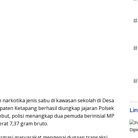
#
#
#
narkotika jenis sabu di kawasan sekolah di Desa
paten Ketapang berhasil diungkap jajaran Polsek
Li
but, polisi menangkap dua pemuda berinisial MP
erat 7,37 gram bruto.
ormasi masyarakat mengenai dugaan transaksi