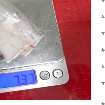
#
#
#
#
#
#