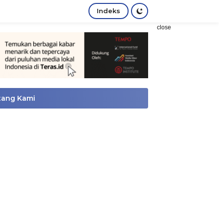
Indeks
close
tang Kami