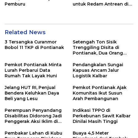
Pemburu
untuk Redam Antrean di
SPBU Kalbar
Related News
3 Tersangka Curanmor
Setengah Ton Sisik
Bobol 11 TKP di Pontianak
Trenggiling Disita di
Pontianak, Dua Orang
Ditangkap
Pemkot Pontianak Minta
Pendangkalan Sungai
Lurah Perbarui Data
Kapuas Ancam Jalur
Rumah Tak Layak Huni
Logistik Kalbar
Jelang HUT RI, Penjual
Pemkot Pontianak Ajak
Bendera Keluhkan Daya
Komunitas Ikut Susun
Beli yang Lesu
Arah Pembangunan
Perempuan Penyandang
Indikasi TPPO di
Disabilitas Didorong Jadi
Perkebunan Sawit Kalbar
Penggerak Aksi Iklim di
Dinilai Masih Tinggi
Kalbar
Pembakar Lahan di Kubu
Buaya 4,5 Meter