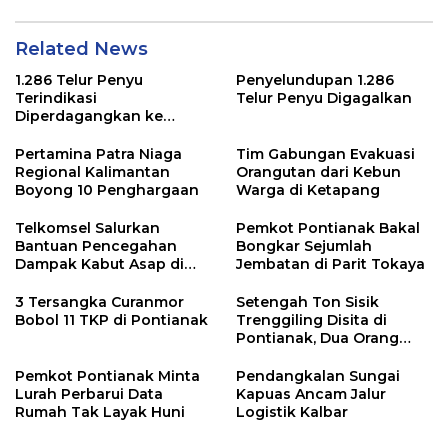
Related News
1.286 Telur Penyu
Penyelundupan 1.286
Terindikasi
Telur Penyu Digagalkan
Diperdagangkan ke
Malaysia
Pertamina Patra Niaga
Tim Gabungan Evakuasi
Regional Kalimantan
Orangutan dari Kebun
Boyong 10 Penghargaan
Warga di Ketapang
Telkomsel Salurkan
Pemkot Pontianak Bakal
Bantuan Pencegahan
Bongkar Sejumlah
Dampak Kabut Asap di
Jembatan di Parit Tokaya
Kalbar
3 Tersangka Curanmor
Setengah Ton Sisik
Bobol 11 TKP di Pontianak
Trenggiling Disita di
Pontianak, Dua Orang
Ditangkap
Pemkot Pontianak Minta
Pendangkalan Sungai
Lurah Perbarui Data
Kapuas Ancam Jalur
Rumah Tak Layak Huni
Logistik Kalbar