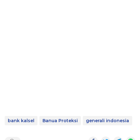
bank kalsel
Banua Proteksi
generali indonesia