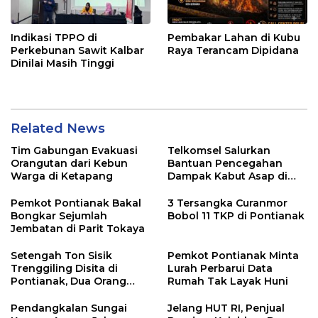
Indikasi TPPO di
Pembakar Lahan di Kubu
Perkebunan Sawit Kalbar
Raya Terancam Dipidana
Dinilai Masih Tinggi
Related News
Tim Gabungan Evakuasi
Telkomsel Salurkan
Orangutan dari Kebun
Bantuan Pencegahan
Warga di Ketapang
Dampak Kabut Asap di
Kalbar
Pemkot Pontianak Bakal
3 Tersangka Curanmor
Bongkar Sejumlah
Bobol 11 TKP di Pontianak
Jembatan di Parit Tokaya
Setengah Ton Sisik
Pemkot Pontianak Minta
Trenggiling Disita di
Lurah Perbarui Data
Pontianak, Dua Orang
Rumah Tak Layak Huni
Ditangkap
Pendangkalan Sungai
Jelang HUT RI, Penjual