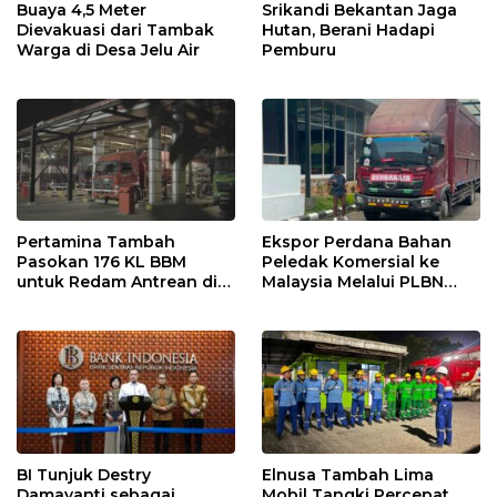
Buaya 4,5 Meter
Srikandi Bekantan Jaga
Dievakuasi dari Tambak
Hutan, Berani Hadapi
Warga di Desa Jelu Air
Pemburu
Pertamina Tambah
Ekspor Perdana Bahan
Pasokan 176 KL BBM
Peledak Komersial ke
untuk Redam Antrean di
Malaysia Melalui PLBN
SPBU Kalbar
Entikong
BI Tunjuk Destry
Elnusa Tambah Lima
Damayanti sebagai
Mobil Tangki Percepat