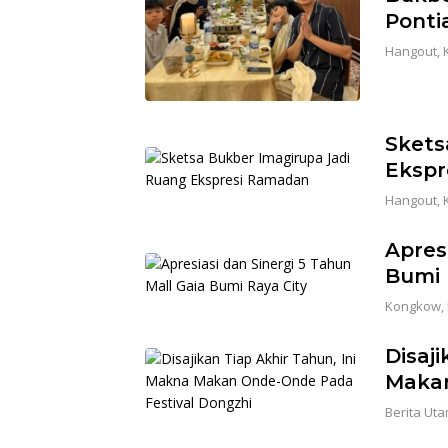
Ponti
Hangout
,
Skets
Ekspr
Hangout
,
Apres
Bumi 
Kongkow
,
Disaj
Makan
Berita Ut