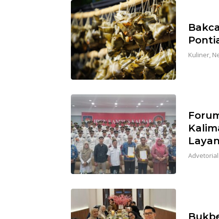
Bakca
Ponti
Kuliner
,
N
Forum
Kalim
Laya
Advetorial
Bukbe