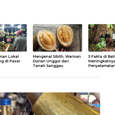
rian Lokal
Mengenal Siblih, Warisan
5 Fakta di Bal
ng di Pasar
Durian Unggul dari
Meningkatny
Tanah Sanggau
Penyelamatan
di Kalbar