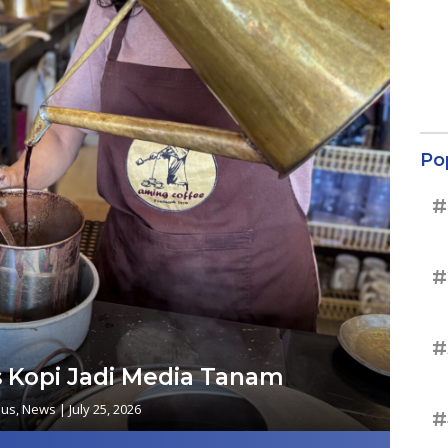
Po
#
#
#
 Kopi Jadi Media Tanam
sus
,
News
|
July 25, 2026
#