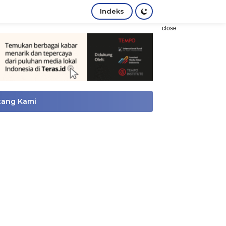
Indeks
close
tang Kami