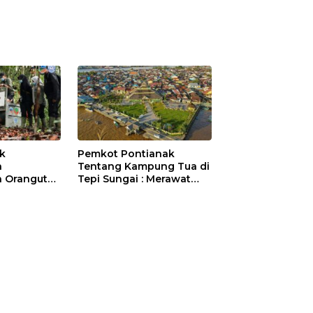
ik
Pemkot Pontianak
a
Tentang Kampung Tua di
 Orangutan
Tepi Sungai : Merawat
Sejarah Kota