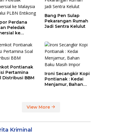
Bang Pen Sulap
Pekarangan Rumah
por Perdana
Jadi Sentra Kelulut
an Peledak
ersial ke
aysia Melalui
N Entikong
kot Pontianak
tisi Pertamina
Ironi Secangkir Kopi
l Distribusi BBM
Pontianak : Kedai
Menjamur, Bahan
Baku Masih Impor
View More
ita Kriminal