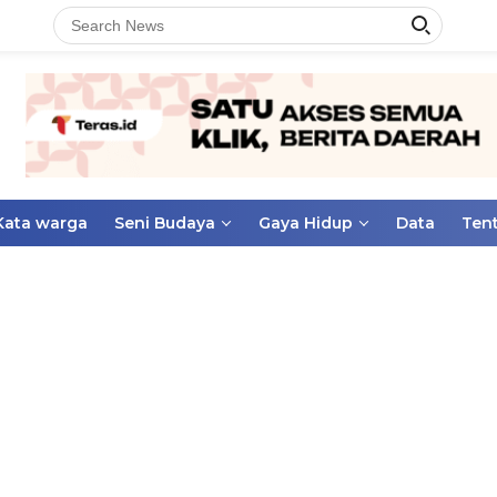
Kata warga
Seni Budaya
Gaya Hidup
Data
Ten