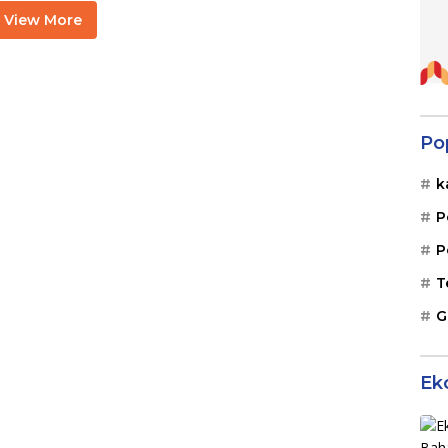
View More
Po
k
P
P
T
G
Ek