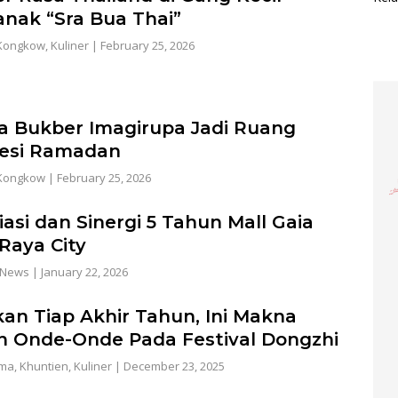
anak “Sra Bua Thai”
Kongkow
,
Kuliner
|
February 25, 2026
a Bukber Imagirupa Jadi Ruang
esi Ramadan
Kongkow
|
February 25, 2026
iasi dan Sinergi 5 Tahun Mall Gaia
Raya City
News
|
January 22, 2026
ikan Tiap Akhir Tahun, Ini Makna
 Onde-Onde Pada Festival Dongzhi
ama
,
Khuntien
,
Kuliner
|
December 23, 2025