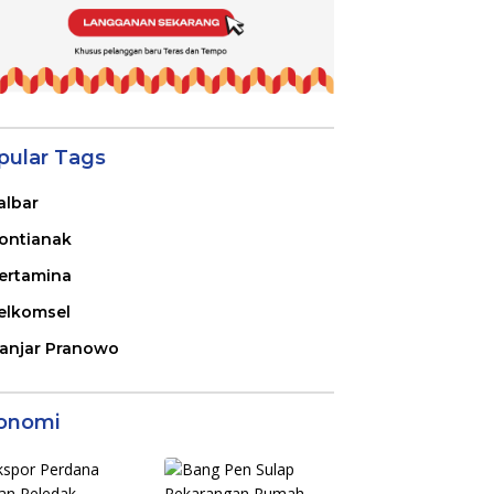
pular Tags
albar
ontianak
ertamina
elkomsel
anjar Pranowo
onomi