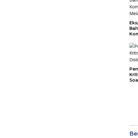
Eks
Bah
Kom
Mal
PLB
Pem
Kri
Soa
Ber