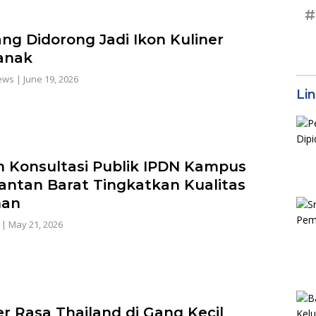
#
ng Didorong Jadi Ikon Kuliner
anak
ews
|
June 19, 2026
Li
 Konsultasi Publik IPDN Kampus
antan Barat Tingkatkan Kualitas
nan
|
May 21, 2026
r Rasa Thailand di Gang Kecil