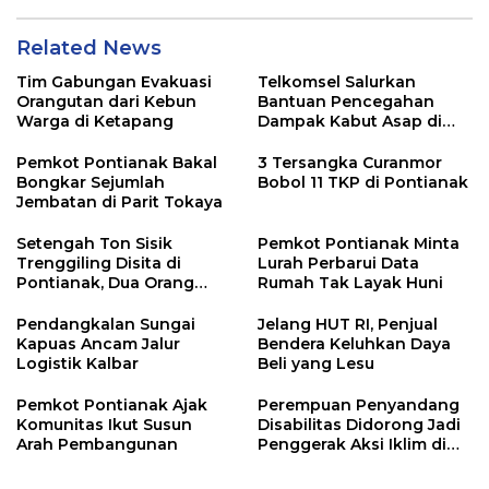
Related News
Tim Gabungan Evakuasi
Telkomsel Salurkan
Orangutan dari Kebun
Bantuan Pencegahan
Warga di Ketapang
Dampak Kabut Asap di
Kalbar
Pemkot Pontianak Bakal
3 Tersangka Curanmor
Bongkar Sejumlah
Bobol 11 TKP di Pontianak
Jembatan di Parit Tokaya
Setengah Ton Sisik
Pemkot Pontianak Minta
Trenggiling Disita di
Lurah Perbarui Data
Pontianak, Dua Orang
Rumah Tak Layak Huni
Ditangkap
Pendangkalan Sungai
Jelang HUT RI, Penjual
Kapuas Ancam Jalur
Bendera Keluhkan Daya
Logistik Kalbar
Beli yang Lesu
Pemkot Pontianak Ajak
Perempuan Penyandang
Komunitas Ikut Susun
Disabilitas Didorong Jadi
Arah Pembangunan
Penggerak Aksi Iklim di
Kalbar