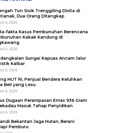
engah Ton Sisik Trenggiling Disita di
tianak, Dua Orang Ditangkap
st 6, 2026
ta-fakta Kasus Pembunuhan Berencana
bunuhan Kakak Kandung di
gkawang
st 6, 2026
dangkalan Sungai Kapuas Ancam Jalur
istik Kalbar
st 6, 2026
ang HUT RI, Penjual Bendera Keluhkan
a Beli yang Lesu
st 6, 2026
us Dugaan Perampasan Emas 936 Gram
Sekadau Masuk Tahap Penyidikan
st 4, 2026
kandi Bekantan Jaga Hutan, Berani
api Pemburu