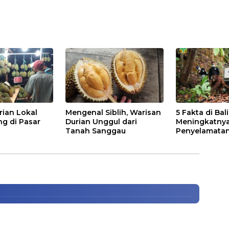
rian Lokal
Mengenal Siblih, Warisan
5 Fakta di Bal
ng di Pasar
Durian Unggul dari
Meningkatny
Tanah Sanggau
Penyelamatan
bar Berhasil Ungkap Jaringan
di Kalbar
Wilayah Kalbar