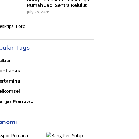
Rumah Jadi Sentra Kelulut
July 28, 2026
pular Tags
albar
ontianak
ertamina
elkomsel
anjar Pranowo
onomi