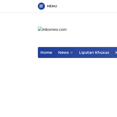
MENU
Skip
to
content
Home
News
Liputan Khusus