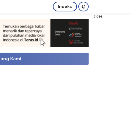
Indeks
close
tang Kami