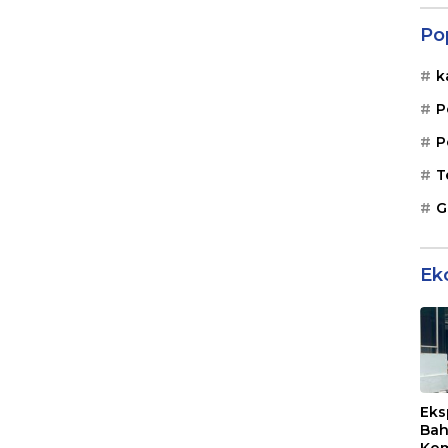
Po
k
P
P
T
G
Ek
Eks
Bah
Kom