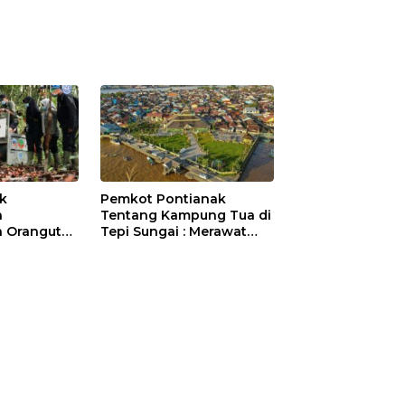
ik
Pemkot Pontianak
a
Tentang Kampung Tua di
 Orangutan
Tepi Sungai : Merawat
Sejarah Kota