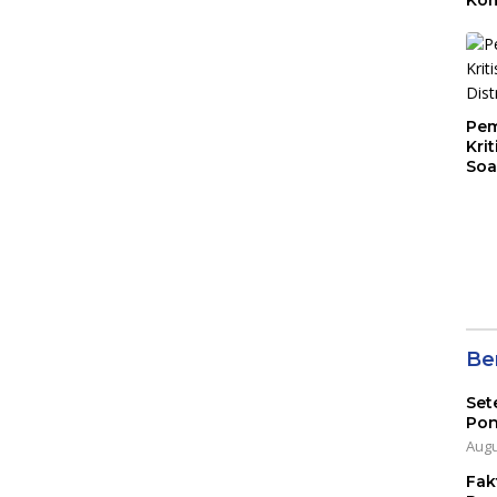
Mal
PLB
Pem
Kri
Soa
Ber
Set
Pon
Augu
Fak