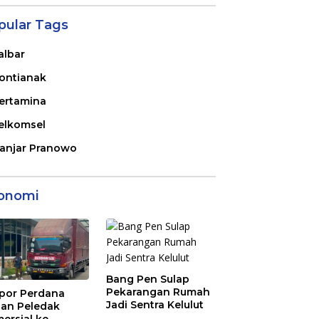
pular Tags
albar
ontianak
ertamina
elkomsel
anjar Pranowo
onomi
Bang Pen Sulap
Pekarangan Rumah
por Perdana
Jadi Sentra Kelulut
an Peledak
ersial ke