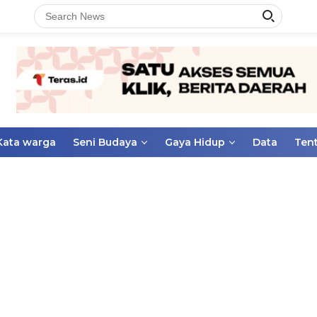
Kata warga
Seni Budaya
Gaya Hidup
Data
Ten