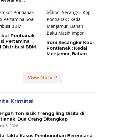
aysia Melalui
N Entikong
kot Pontianak
tisi Pertamina
Ironi Secangkir Kopi
l Distribusi BBM
Pontianak : Kedai
Menjamur, Bahan
Baku Masih Impor
View More
ita Kriminal
engah Ton Sisik Trenggiling Disita di
tianak, Dua Orang Ditangkap
st 6, 2026
ta-fakta Kasus Pembunuhan Berencana