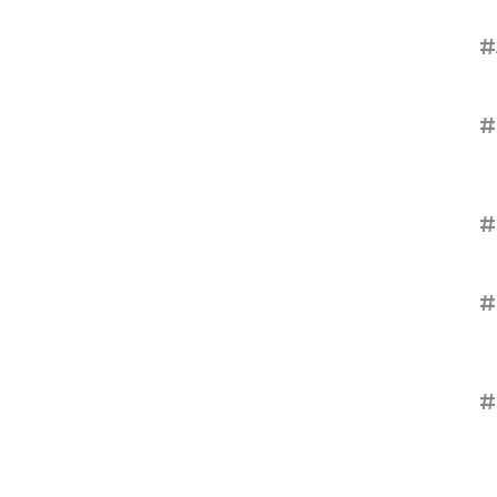
#
#
#
#
#