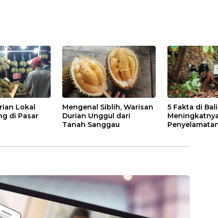
rian Lokal
Mengenal Siblih, Warisan
5 Fakta di Bal
ng di Pasar
Durian Unggul dari
Meningkatny
Tanah Sanggau
Penyelamatan
di Kalbar