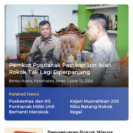
Pemkot Pontianak Pastikan Izin Iklan
Rokok Tak Lagi Diperpanjang
Berita Utama
,
Kesehatan
,
News
|
June 12, 2026
Related News
Puskesmas dan RS
Kejari Musnahkan 205
Pontianak Miliki Unit
Ribu Batang Rokok
Berhenti Merokok
Ilegal
Pengeluaran Rokok Warga