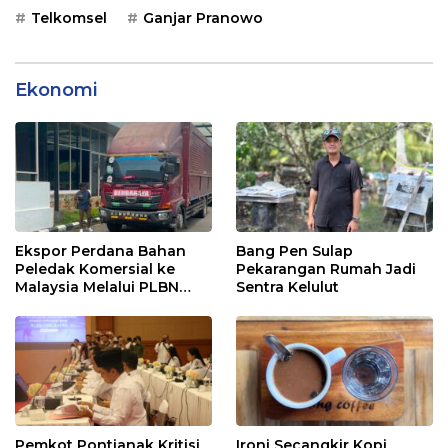
Telkomsel
Ganjar Pranowo
Ekonomi
Ekspor Perdana Bahan
Bang Pen Sulap
Peledak Komersial ke
Pekarangan Rumah Jadi
Malaysia Melalui PLBN
Sentra Kelulut
Entikong
Pemkot Pontianak Kritisi
Ironi Secangkir Kopi