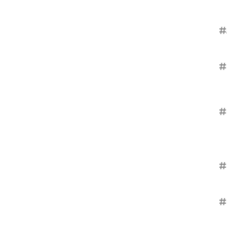
#
#
#
#
#