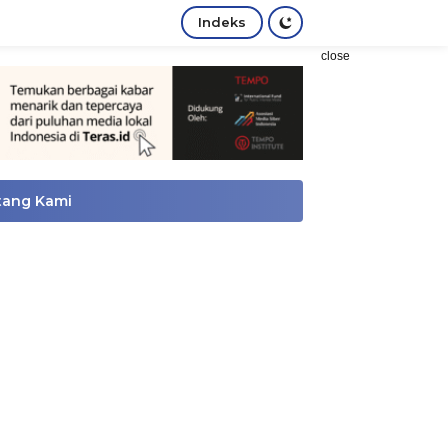
Indeks
close
tang Kami