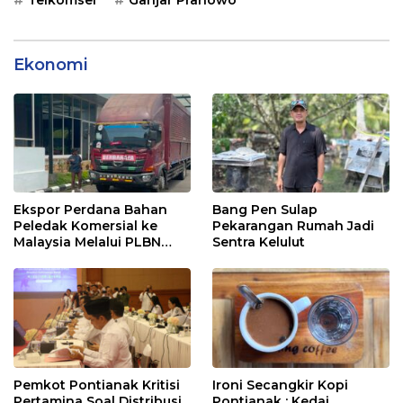
Telkomsel
Ganjar Pranowo
Ekonomi
Ekspor Perdana Bahan
Bang Pen Sulap
Peledak Komersial ke
Pekarangan Rumah Jadi
Malaysia Melalui PLBN
Sentra Kelulut
Entikong
Pemkot Pontianak Kritisi
Ironi Secangkir Kopi
Pertamina Soal Distribusi
Pontianak : Kedai