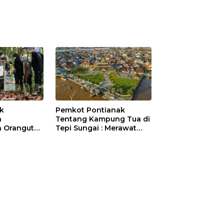
ik
Pemkot Pontianak
a
Tentang Kampung Tua di
 Orangutan
Tepi Sungai : Merawat
Sejarah Kota