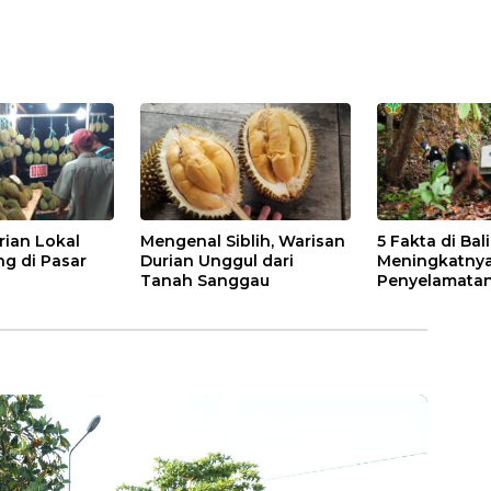
rian Lokal
Mengenal Siblih, Warisan
5 Fakta di Bal
ng di Pasar
Durian Unggul dari
Meningkatny
Tanah Sanggau
Penyelamatan
di Kalbar