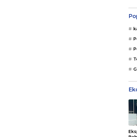
Po
k
P
P
T
G
Ek
Eks
Bah