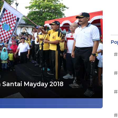
Po
#
#
n Santai Mayday 2018
#
#