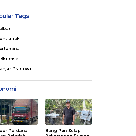
pular Tags
albar
ontianak
ertamina
elkomsel
anjar Pranowo
onomi
por Perdana
Bang Pen Sulap
an Peledak
Pekarangan Rumah