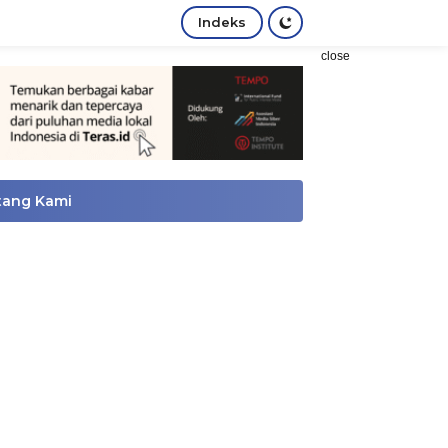
Indeks
close
tang Kami