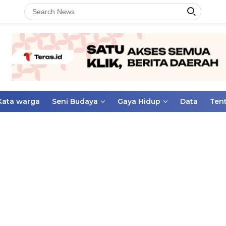
Kata warga
Seni Budaya
Gaya Hidup
Data
Ten