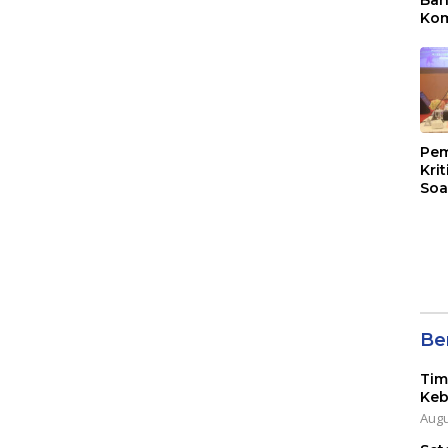
Kom
Mal
PLB
Pem
Kri
Soa
Ber
Tim
Keb
Augu