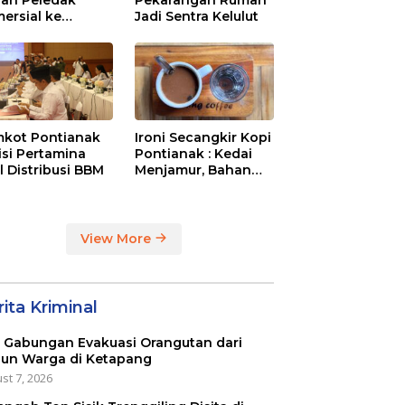
ersial ke
Jadi Sentra Kelulut
aysia Melalui
N Entikong
kot Pontianak
Ironi Secangkir Kopi
tisi Pertamina
Pontianak : Kedai
l Distribusi BBM
Menjamur, Bahan
Baku Masih Impor
View More
ita Kriminal
 Gabungan Evakuasi Orangutan dari
un Warga di Ketapang
st 7, 2026