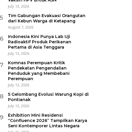
July 13, 2026
Tim Gabungan Evakuasi Orangutan
5
dari Kebun Warga di Ketapang
August 7, 2026
Indonesia Kini Punya Lab Uji
6
Radioaktif Produk Perikanan
Pertama di Asia Tenggara
July 13, 2026
Komnas Perempuan Kritik
7
Pendekatan Pengendalian
Penduduk yang Membebani
Perempuan
July 13, 2026
5 Gelombang Evolusi Warung Kopi di
8
Pontianak
July 13, 2026
Exhibition Mini Residensi
9
“Confluence 2026” Tampilkan Karya
Seni Kontemporer Lintas Negara
July 13, 2026