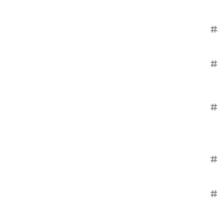
#
#
#
#
#