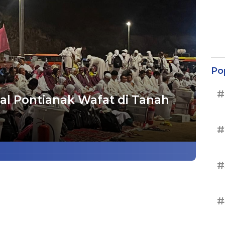
Po
#
al Pontianak Wafat di Tanah
#
#
#