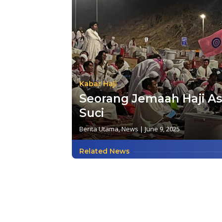
Kabar Haji
Seorang Jemaah Haji As
Suci
Berita Utama
,
News
|
June 9, 2025
Related News