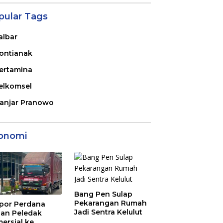
pular Tags
albar
ontianak
ertamina
elkomsel
anjar Pranowo
onomi
Bang Pen Sulap
Pekarangan Rumah
por Perdana
Jadi Sentra Kelulut
an Peledak
ersial ke