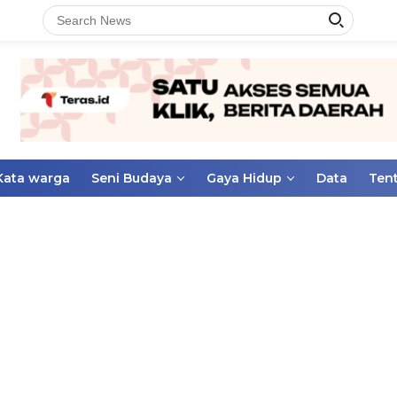
Kata warga
Seni Budaya
Gaya Hidup
Data
Ten