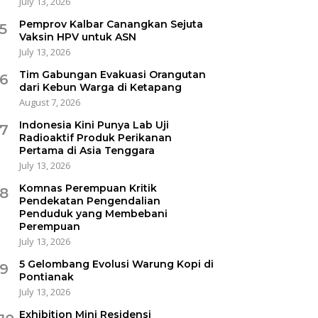
July 13, 2026
Pemprov Kalbar Canangkan Sejuta
5
Vaksin HPV untuk ASN
July 13, 2026
Tim Gabungan Evakuasi Orangutan
6
dari Kebun Warga di Ketapang
August 7, 2026
Indonesia Kini Punya Lab Uji
7
Radioaktif Produk Perikanan
Pertama di Asia Tenggara
July 13, 2026
Komnas Perempuan Kritik
8
Pendekatan Pengendalian
Penduduk yang Membebani
Perempuan
July 13, 2026
5 Gelombang Evolusi Warung Kopi di
9
Pontianak
July 13, 2026
Exhibition Mini Residensi