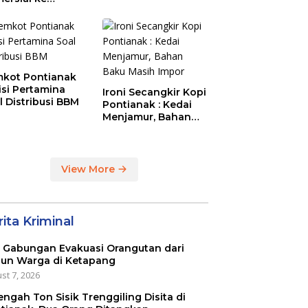
aysia Melalui
N Entikong
kot Pontianak
tisi Pertamina
Ironi Secangkir Kopi
l Distribusi BBM
Pontianak : Kedai
Menjamur, Bahan
Baku Masih Impor
View More
ita Kriminal
 Gabungan Evakuasi Orangutan dari
un Warga di Ketapang
st 7, 2026
engah Ton Sisik Trenggiling Disita di