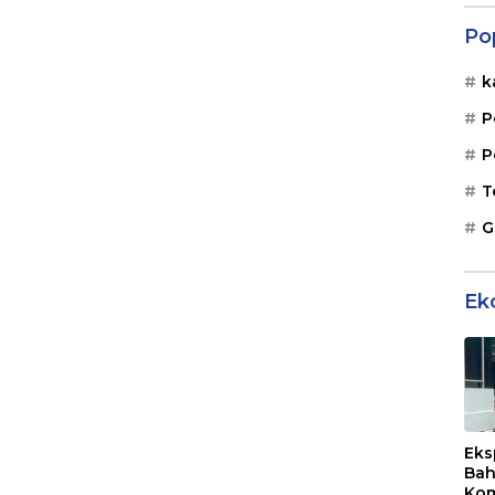
Po
k
P
P
T
G
Ek
Eks
Bah
Kom