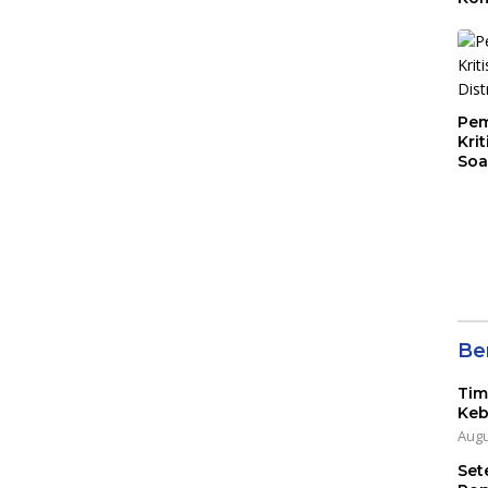
Mal
PLB
Pem
Kri
Soa
Ber
Tim
Keb
Augu
Set