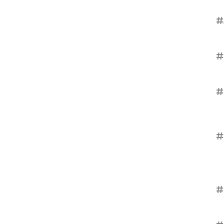
#
#
#
#
#