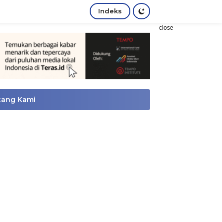
Indeks
close
tang Kami