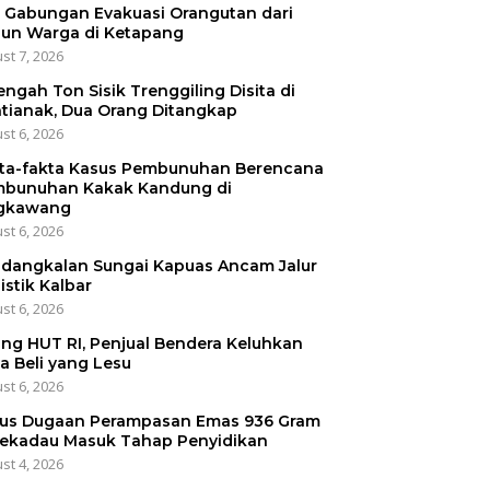
 Gabungan Evakuasi Orangutan dari
un Warga di Ketapang
st 7, 2026
engah Ton Sisik Trenggiling Disita di
tianak, Dua Orang Ditangkap
st 6, 2026
ta-fakta Kasus Pembunuhan Berencana
bunuhan Kakak Kandung di
gkawang
st 6, 2026
dangkalan Sungai Kapuas Ancam Jalur
istik Kalbar
st 6, 2026
ang HUT RI, Penjual Bendera Keluhkan
a Beli yang Lesu
st 6, 2026
us Dugaan Perampasan Emas 936 Gram
Sekadau Masuk Tahap Penyidikan
st 4, 2026