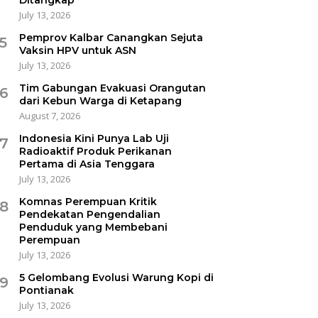
July 13, 2026
Pemprov Kalbar Canangkan Sejuta
5
Vaksin HPV untuk ASN
July 13, 2026
Tim Gabungan Evakuasi Orangutan
6
dari Kebun Warga di Ketapang
August 7, 2026
Indonesia Kini Punya Lab Uji
7
Radioaktif Produk Perikanan
Pertama di Asia Tenggara
July 13, 2026
Komnas Perempuan Kritik
8
Pendekatan Pengendalian
Penduduk yang Membebani
Perempuan
July 13, 2026
5 Gelombang Evolusi Warung Kopi di
9
Pontianak
July 13, 2026