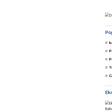
Po
k
P
P
T
G
Ek