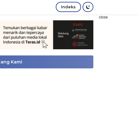
Indeks
close
tang Kami