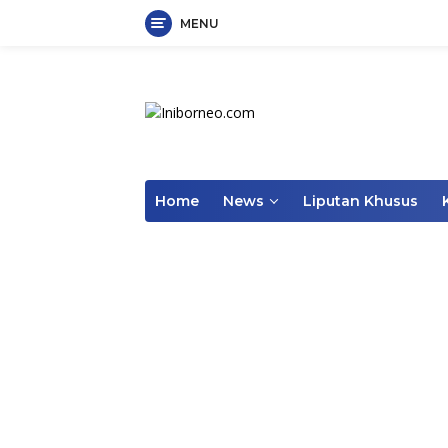
MENU
Skip
to
content
Home
News
Liputan Khusus