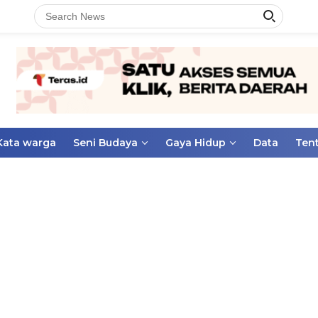
Kata warga
Seni Budaya
Gaya Hidup
Data
Ten