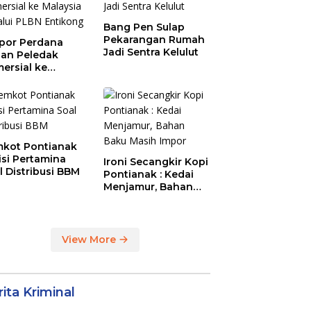
Bang Pen Sulap
Pekarangan Rumah
por Perdana
Jadi Sentra Kelulut
an Peledak
ersial ke
aysia Melalui
N Entikong
kot Pontianak
tisi Pertamina
Ironi Secangkir Kopi
l Distribusi BBM
Pontianak : Kedai
Menjamur, Bahan
Baku Masih Impor
View More
ita Kriminal