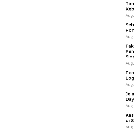
Tim
Keb
Augu
Set
Pon
Augu
Fak
Pem
Sin
Augu
Pen
Log
Augu
Jel
Day
Augu
Kas
di 
Augu