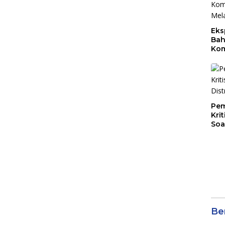
Eks
Bah
Kom
Mal
PLB
Pem
Kri
Soa
Ber