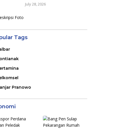
July 28, 2026
pular Tags
albar
ontianak
ertamina
elkomsel
anjar Pranowo
onomi