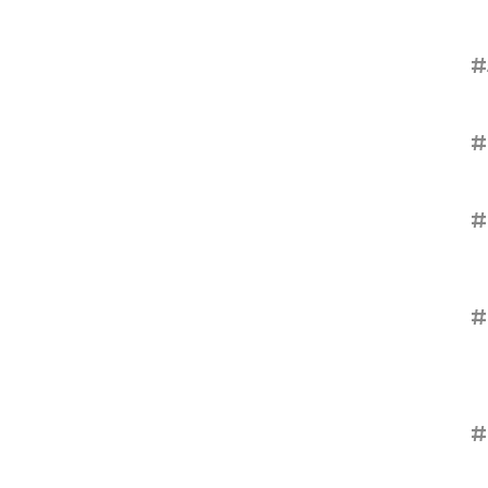
#
#
#
#
#