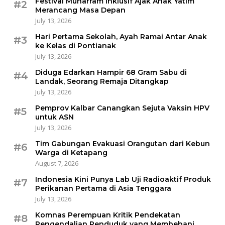
Festival Muharram Inklusif Ajak Anak Yatim
#2
Merancang Masa Depan
July 13, 2026
Hari Pertama Sekolah, Ayah Ramai Antar Anak
#3
ke Kelas di Pontianak
July 13, 2026
Diduga Edarkan Hampir 68 Gram Sabu di
#4
Landak, Seorang Remaja Ditangkap
July 13, 2026
Pemprov Kalbar Canangkan Sejuta Vaksin HPV
#5
untuk ASN
July 13, 2026
Tim Gabungan Evakuasi Orangutan dari Kebun
#6
Warga di Ketapang
August 7, 2026
Indonesia Kini Punya Lab Uji Radioaktif Produk
#7
Perikanan Pertama di Asia Tenggara
July 13, 2026
Komnas Perempuan Kritik Pendekatan
#8
Pengendalian Penduduk yang Membebani