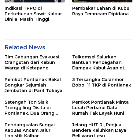
Indikasi TPPO di
Pembakar Lahan di Kubu
Perkebunan Sawit Kalbar
Raya Terancam Dipidana
Dinilai Masih Tinggi
Related News
Tim Gabungan Evakuasi
Telkomsel Salurkan
Orangutan dari Kebun
Bantuan Pencegahan
Warga di Ketapang
Dampak Kabut Asap di
Kalbar
Pemkot Pontianak Bakal
3 Tersangka Curanmor
Bongkar Sejumlah
Bobol 11 TKP di Pontianak
Jembatan di Parit Tokaya
Setengah Ton Sisik
Pemkot Pontianak Minta
Trenggiling Disita di
Lurah Perbarui Data
Pontianak, Dua Orang
Rumah Tak Layak Huni
Ditangkap
Pendangkalan Sungai
Jelang HUT RI, Penjual
Kapuas Ancam Jalur
Bendera Keluhkan Daya
Logistik Kalbar
Beli yang Lesu