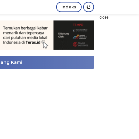
Indeks
close
tang Kami