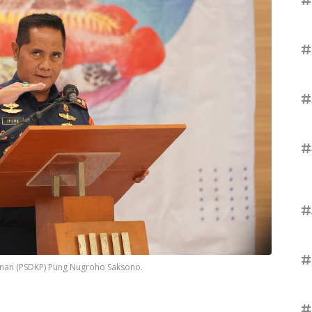
#
#
#
#
#
anan (PSDKP) Pung Nugroho Saksono.
#