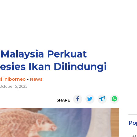
 Malaysia Perkuat
sies Ikan Dilindungi
i Iniborneo
-
News
October 5, 2025
SHARE
Po
#