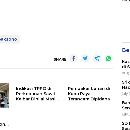
Saksono
Ber
SHARE
Kas
di 
Augu
Sri
Had
Indikasi TPPO di
Pembakar Lahan di
July 
Perkebunan Sawit
Kubu Raya
Kalbar Dinilai Masih
Terancam Dipidana
Ban
Tinggi
Sen
July 
SD 
rong
Sej
Aksi