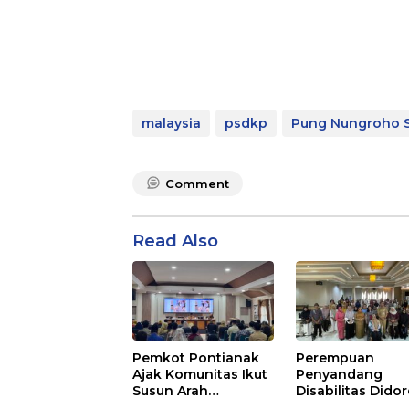
malaysia
psdkp
Pung Nungroho 
Comment
Read Also
Pemkot Pontianak
Perempuan
Ajak Komunitas Ikut
Penyandang
Susun Arah
Disabilitas Dido
Pembangunan
Jadi Penggerak 