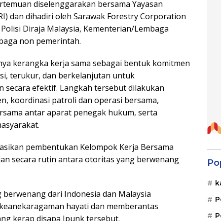
 Pertemuan diselenggarakan bersama Yayasan
IARI) dan dihadiri oleh Sarawak Forestry Corporation
, Polisi Diraja Malaysia, Kementerian/Lembaga
embaga non pemerintah.
nya kerangka kerja sama sebagai bentuk komitmen
i, terukur, dan berkelanjutan untuk
secara efektif. Langkah tersebut dilakukan
en, koordinasi patroli dan operasi bersama,
ersama antar aparat penegak hukum, serta
masyarakat.
dasikan pembentukan Kelompok Kerja Bersama
an secara rutin antara otoritas yang berwenang
Po
k
 berwenang dari Indonesia dan Malaysia
P
n keanekaragaman hayati dan memberantas
P
ang kerap disapa Ipunk tersebut.