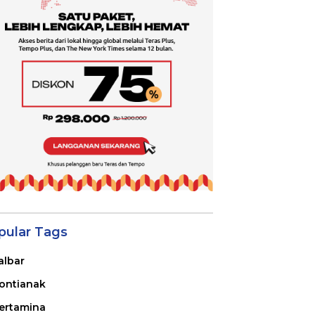
pular Tags
albar
ontianak
ertamina