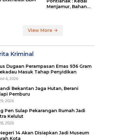
Pontianak : Kedai
Menjamur, Bahan
Baku Masih Impor
View More
ita Kriminal
us Dugaan Perampasan Emas 936 Gram
Sekadau Masuk Tahap Penyidikan
st 4, 2026
kandi Bekantan Jaga Hutan, Berani
api Pemburu
29, 2026
g Pen Sulap Pekarangan Rumah Jadi
tra Kelulut
28, 2026
Negeri 14 Akan Disiapkan Jadi Museum
arah Kota