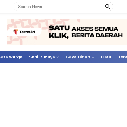
Kata warga
Seni Budaya
Gaya Hidup
Data
Ten