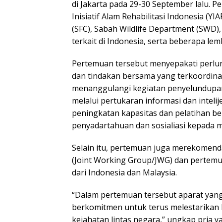
di Jakarta pada 29-30 September lalu.
Inisiatif Alam Rehabilitasi Indonesia (Y
(SFC), Sabah Wildlife Department (SWD)
terkait di Indonesia, serta beberapa l
Pertemuan tersebut menyepakati perlu
dan tindakan bersama yang terkoordinas
menanggulangi kegiatan penyelundupan 
melalui pertukaran informasi dan intelij
peningkatan kapasitas dan pelatihan b
penyadartahuan dan sosialiasi kepada 
Selain itu, pertemuan juga merekomen
(Joint Working Group/JWG) dan pertemu
dari Indonesia dan Malaysia.
“Dalam pertemuan tersebut aparat yang
berkomitmen untuk terus melestarika
kejahatan lintas negara,” ungkap pria y