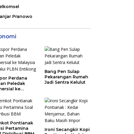
elkomsel
anjar Pranowo
onomi
Bang Pen Sulap
Pekarangan Rumah
por Perdana
Jadi Sentra Kelulut
an Peledak
ersial ke
aysia Melalui
N Entikong
kot Pontianak
tisi Pertamina
Ironi Secangkir Kopi
l Distribusi BBM