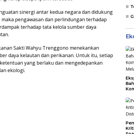
T
nguatan sinergi antar kedua negara dan didukung
G
, maka pengawasan dan perlindungan terhadap
erdampak terhadap tata kelola sumber daya
tan.
Ek
rikanan Sakti Wahyu Trenggono menekankan
r daya kelautan dan perikanan. Untuk itu, setiap
 ketentuan yang berlaku dan mengedepankan
an ekologi.
Eks
Bah
Kom
Mal
PLB
Pem
Kri
Soa