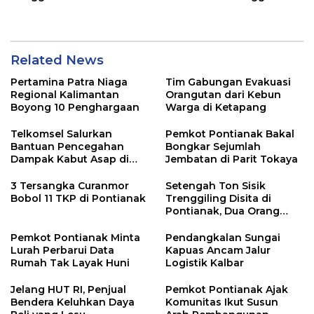
Kalbar
Related News
Pertamina Patra Niaga
Tim Gabungan Evakuasi
Regional Kalimantan
Orangutan dari Kebun
Boyong 10 Penghargaan
Warga di Ketapang
Telkomsel Salurkan
Pemkot Pontianak Bakal
Bantuan Pencegahan
Bongkar Sejumlah
Dampak Kabut Asap di
Jembatan di Parit Tokaya
Kalbar
3 Tersangka Curanmor
Setengah Ton Sisik
Bobol 11 TKP di Pontianak
Trenggiling Disita di
Pontianak, Dua Orang
Ditangkap
Pemkot Pontianak Minta
Pendangkalan Sungai
Lurah Perbarui Data
Kapuas Ancam Jalur
Rumah Tak Layak Huni
Logistik Kalbar
Jelang HUT RI, Penjual
Pemkot Pontianak Ajak
Bendera Keluhkan Daya
Komunitas Ikut Susun