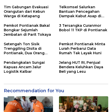
Tim Gabungan Evakuasi
Telkomsel Salurkan
Orangutan dari Kebun
Bantuan Pencegahan
Warga di Ketapang
Dampak Kabut Asap di
Kalbar
Pemkot Pontianak Bakal
3 Tersangka Curanmor
Bongkar Sejumlah
Bobol 11 TKP di Pontianak
Jembatan di Parit Tokaya
Setengah Ton Sisik
Pemkot Pontianak Minta
Trenggiling Disita di
Lurah Perbarui Data
Pontianak, Dua Orang
Rumah Tak Layak Huni
Ditangkap
Pendangkalan Sungai
Jelang HUT RI, Penjual
Kapuas Ancam Jalur
Bendera Keluhkan Daya
Logistik Kalbar
Beli yang Lesu
Recommendation for You