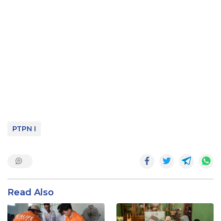
PTPN I
Read Also