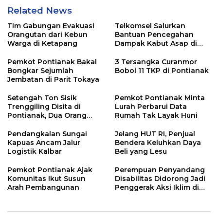
Related News
Tim Gabungan Evakuasi
Telkomsel Salurkan
Orangutan dari Kebun
Bantuan Pencegahan
Warga di Ketapang
Dampak Kabut Asap di
Kalbar
Pemkot Pontianak Bakal
3 Tersangka Curanmor
Bongkar Sejumlah
Bobol 11 TKP di Pontianak
Jembatan di Parit Tokaya
Setengah Ton Sisik
Pemkot Pontianak Minta
Trenggiling Disita di
Lurah Perbarui Data
Pontianak, Dua Orang
Rumah Tak Layak Huni
Ditangkap
Pendangkalan Sungai
Jelang HUT RI, Penjual
Kapuas Ancam Jalur
Bendera Keluhkan Daya
Logistik Kalbar
Beli yang Lesu
Pemkot Pontianak Ajak
Perempuan Penyandang
Komunitas Ikut Susun
Disabilitas Didorong Jadi
Arah Pembangunan
Penggerak Aksi Iklim di
Kalbar